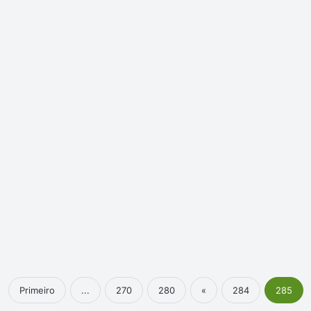
Primeiro
...
270
280
«
284
285