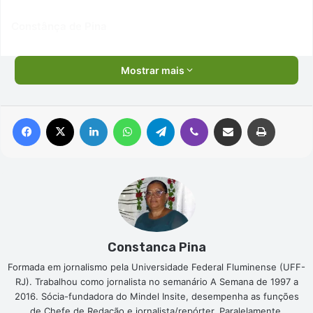
Constânça de Pina
Mostrar mais
Facebook
X
Linkedin
WhatsApp
Telegram
Viber
Compartilhar via e-mail
Imprimir
Constanca Pina
Formada em jornalismo pela Universidade Federal Fluminense (UFF-
RJ). Trabalhou como jornalista no semanário A Semana de 1997 a
2016. Sócia-fundadora do Mindel Insite, desempenha as funções
de Chefe de Redação e jornalista/repórter. Paralelamente,