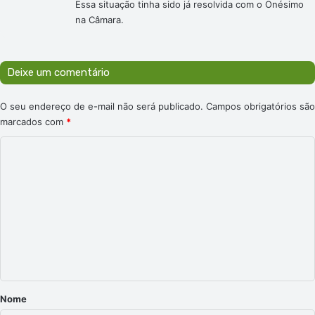
Essa situação tinha sido já resolvida com o Onésimo
:
na Câmara.
Deixe um comentário
O seu endereço de e-mail não será publicado.
Campos obrigatórios são
marcados com
*
C
o
m
e
n
t
á
r
Nome