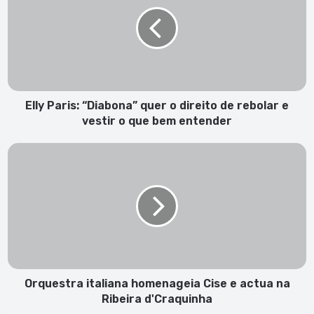
“Diabona”
quer
o
direito
de
rebolar
e
vestir
Elly Paris: “Diabona” quer o direito de rebolar e
o
vestir o que bem entender
que
bem
Orquestra
entender
italiana
homenageia
Cise
e
actua
na
Ribeira
d'Craquinha
Orquestra italiana homenageia Cise e actua na
Ribeira d'Craquinha