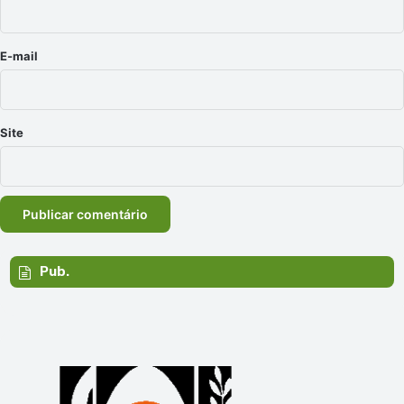
i
o
*
E-mail
Site
Pub.