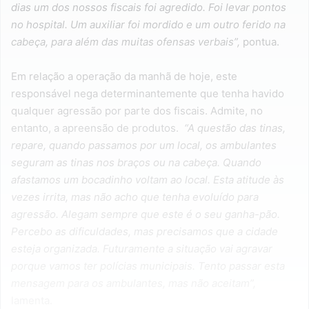
dias um dos nossos fiscais foi agredido. Foi levar pontos
no hospital. Um auxiliar foi mordido e um outro ferido na
cabeça, para além das muitas ofensas verbais”,
pontua.
Em relação a operação da manhã de hoje, este
responsável nega determinantemente que tenha havido
qualquer agressão por parte dos fiscais. Admite, no
entanto, a apreensão de produtos.
“A questão das tinas,
repare, quando passamos por um local, os ambulantes
seguram as tinas nos braços ou na cabeça. Quando
afastamos um bocadinho voltam ao local. Esta atitude às
vezes irrita, mas não acho que tenha evoluído para
agressão. Alegam sempre que este é o seu ganha-pão.
Percebo as dificuldades, mas precisamos que a cidade
esteja organizada. Futuramente a situação vai agravar
porque vamos ter polícias municipais. Tento passar esta
mensagem para os ambulantes, mas não aceitam”,
lamenta.