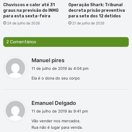
Chuviscos e calor até 31
Operação Shark: Tribunal
graus na previsão do INMG
decreta prisão preventiva
para esta sexta-feira
para sete dos 12 detidos
24 de julho de 2026
21 de julho de 2026
2 Comentários
d
Manuel pires
i
11 de julho de 2019 às 4:04 pm
s
Ela é o dona do seu corpo
s
e
:
d
Emanuel Delgado
i
11 de julho de 2019 às 9:41 pm
s
Vão vender nos mercados.
s
Rua não é lugar para venda.
e