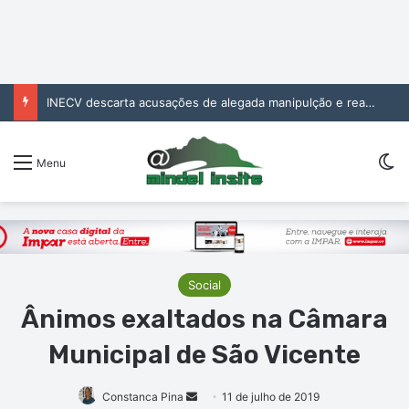
INECV descarta acusações de alegada manipulção e reafirma independência e rigor das estatísticas oficiais
Sw
Menu
Social
Ânimos exaltados na Câmara
Municipal de São Vicente
Mande
Constanca Pina
11 de julho de 2019