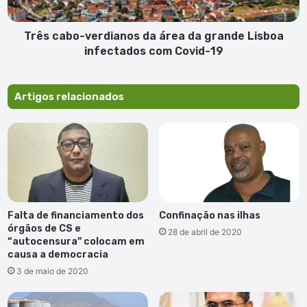
Lisboa
infectados
com
Três cabo-verdianos da área da grande Lisboa
Covid-
infectados com Covid-19
19
Artigos relacionados
Falta de financiamento dos
Confinação nas ilhas
órgãos de CS e
28 de abril de 2020
“autocensura” colocam em
causa a democracia
3 de maio de 2020