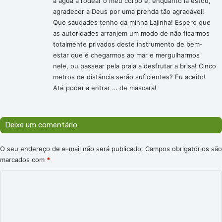
a água a rodear o meu corpo e, enquanto lá estou,
agradecer a Deus por uma prenda tão agradável!
Que saudades tenho da minha Lajinha! Espero que
as autoridades arranjem um modo de não ficarmos
totalmente privados deste instrumento de bem-
estar que é chegarmos ao mar e mergulharmos
nele, ou passear pela praia a desfrutar a brisa! Cinco
metros de distância serão suficientes? Eu aceito!
Até poderia entrar … de máscara!
Deixe um comentário
O seu endereço de e-mail não será publicado.
Campos obrigatórios são
marcados com
*
C
o
m