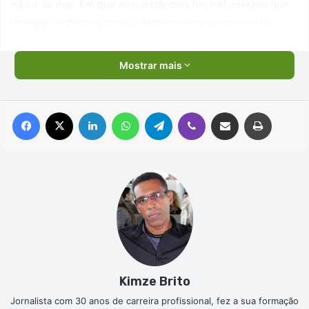
não ir ao mar. Em que circunstâncias for, irei, mesmo que
devagar, sozinho e com o distanciamento necessário.
Mostrar mais
Facebook
X
Linkedin
WhatsApp
Telegram
Viber
Compartilhar via e-mail
Imprimir
Kimze Brito
Jornalista com 30 anos de carreira profissional, fez a sua formação