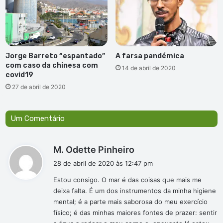
Jorge Barreto “espantado”
A farsa pandémica
com caso da chinesa com
14 de abril de 2020
covid19
27 de abril de 2020
Um Comentário
d
M. Odette Pinheiro
i
28 de abril de 2020 às 12:47 pm
s
Estou consigo. O mar é das coisas que mais me
s
deixa falta. É um dos instrumentos da minha higiene
e
mental; é a parte mais saborosa do meu exercício
:
físico; é das minhas maiores fontes de prazer: sentir