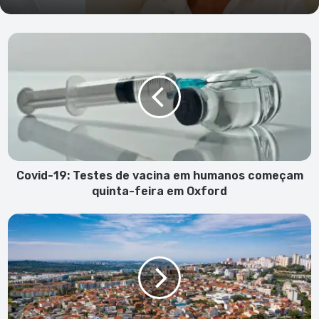
Covid-
19:
Testes
de
vacina
em
humanos
começam
quinta-
feira
Covid-19: Testes de vacina em humanos começam
em
quinta-feira em Oxford
Oxford
Três
cabo-
verdianos
da
área
da
grande