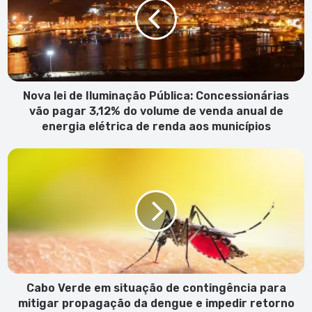
Iluminação
Pública:
Concessionárias
vão
pagar
3,12%
do
Nova lei de Iluminação Pública: Concessionárias
volume
vão pagar 3,12% do volume de venda anual de
de
energia elétrica de renda aos municípios
venda
anual
Cabo
de
Verde
energia
em
elétrica
situação
de
de
renda
contingência
aos
para
municípios
mitigar
propagação
da
Cabo Verde em situação de contingência para
dengue
mitigar propagação da dengue e impedir retorno