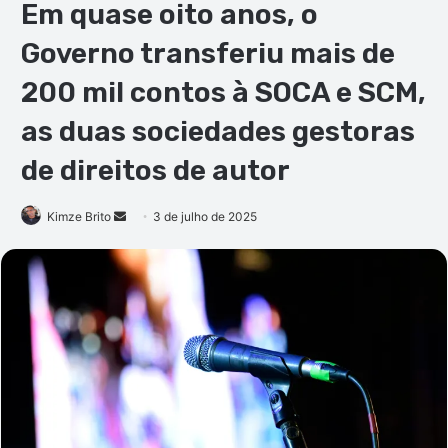
Em quase oito anos, o
Governo transferiu mais de
200 mil contos à SOCA e SCM,
as duas sociedades gestoras
de direitos de autor
Mande
Kimze Brito
3 de julho de 2025
um
e-
mail