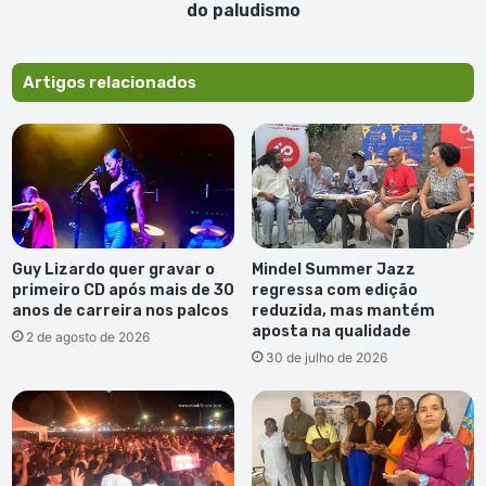
e
do paludismo
impedir
retorno
do
Artigos relacionados
paludismo
Guy Lizardo quer gravar o
Mindel Summer Jazz
primeiro CD após mais de 30
regressa com edição
anos de carreira nos palcos
reduzida, mas mantém
aposta na qualidade
2 de agosto de 2026
30 de julho de 2026