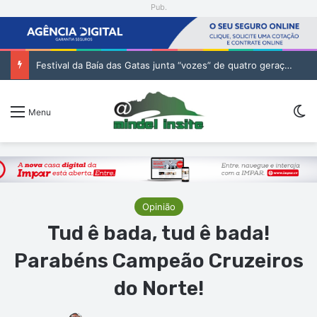
Pub.
Festival da Baía das Gatas junta “vozes” de quatro gerações da música cabo-verdiana na segunda noite
Sw
Menu
Opinião
Tud ê bada, tud ê bada!
Parabéns Campeão Cruzeiros
do Norte!