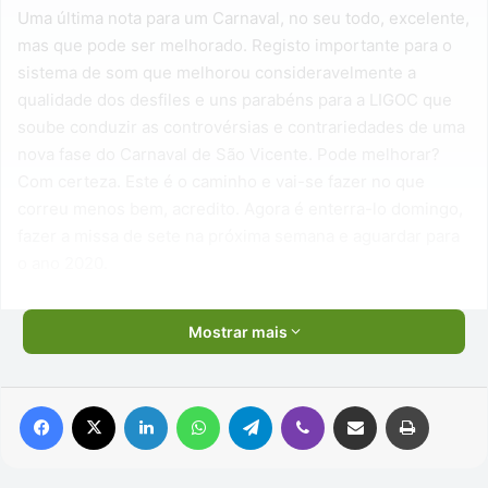
Uma última nota para um Carnaval, no seu todo, excelente,
mas que pode ser melhorado. Registo importante para o
sistema de som que melhorou consideravelmente a
qualidade dos desfiles e uns parabéns para a LIGOC que
soube conduzir as controvérsias e contrariedades de uma
nova fase do Carnaval de São Vicente. Pode melhorar?
Com certeza. Este é o caminho e vai-se fazer no que
correu menos bem, acredito. Agora é enterra-lo domingo,
fazer a missa de sete na próxima semana e aguardar para
o ano 2020.
Mostrar mais
Facebook
X
Linkedin
WhatsApp
Telegram
Viber
Compartilhar via e-mail
Imprimir