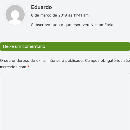
d
Eduardo
i
8 de março de 2019 às 11:41 am
s
Subscrevo tudo o que escreveu Nelson Faria.
s
e
:
Deixe um comentário
O seu endereço de e-mail não será publicado.
Campos obrigatórios são
marcados com
*
C
o
m
e
n
t
á