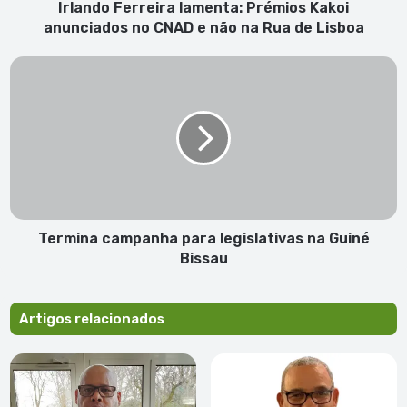
não
Irlando Ferreira lamenta: Prémios Kakoi
na
anunciados no CNAD e não na Rua de Lisboa
Rua
de
Termina
Lisboa
campanha
para
legislativas
na
Guiné
Bissau
Termina campanha para legislativas na Guiné
Bissau
Artigos relacionados