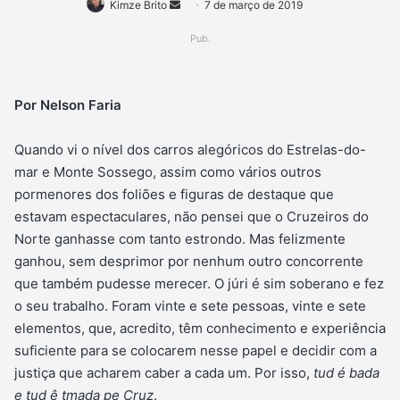
Mande
Kimze Brito
7 de março de 2019
um
Pub.
e-
mail
Por Nelson Faria
Quando vi o nível dos carros alegóricos do Estrelas-do-
mar e Monte Sossego, assim como vários outros
pormenores dos foliões e figuras de destaque que
estavam espectaculares, não pensei que o Cruzeiros do
Norte ganhasse com tanto estrondo. Mas felizmente
ganhou, sem desprimor por nenhum outro concorrente
que também pudesse merecer. O júri é sim soberano e fez
o seu trabalho. Foram vinte e sete pessoas, vinte e sete
elementos, que, acredito, têm conhecimento e experiência
suficiente para se colocarem nesse papel e decidir com a
justiça que acharem caber a cada um. Por isso,
tud é bada
e tud ê tmada pe Cruz
.