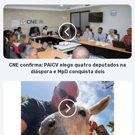
CNE
confirma:
PAICV
elege
quatro
deputados
na
diáspora
e
MpD
CNE confirma: PAICV elege quatro deputados na
conquista
diáspora e MpD conquista dois
dois
A
urgente
necessidade
de
Cabo
Verde
implementar
um
Sistema