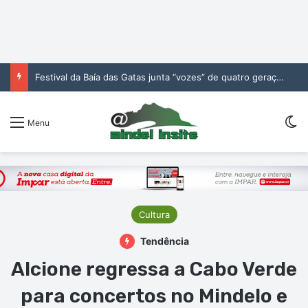
Festival da Baía das Gatas junta “vozes” de quatro gerações da música cabo-verdiana na segunda noite
Sw
Menu
Cultura
Tendência
Alcione regressa a Cabo Verde
para concertos no Mindelo e