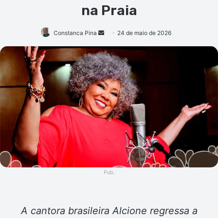
na Praia
Mande
Constanca Pina
24 de maio de 2026
um
e-
mail
Pub.
A cantora brasileira Alcione regressa a