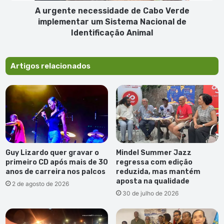
Nacional
A urgente necessidade de Cabo Verde
de
implementar um Sistema Nacional de
Identificação
Identificação Animal
Animal
Artigos relacionados
Guy Lizardo quer gravar o
Mindel Summer Jazz
primeiro CD após mais de 30
regressa com edição
anos de carreira nos palcos
reduzida, mas mantém
aposta na qualidade
2 de agosto de 2026
30 de julho de 2026