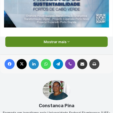
Mostrar mais
Facebook
X
Linkedin
WhatsApp
Telegram
Viber
Compartilhar via e-mail
Imprimir
Constanca Pina
Formada em jornalismo pela Universidade Federal Fluminense (UFF-