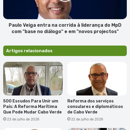
à
liderança
do
MpD
com
Paulo Veiga entra na corrida à liderança do MpD
"base
com "base no diálogo" e em "novos projectos"
no
diálogo"
e
Artigos relacionados
em
"novos
projectos"
500 Escudos Para Unir um
Reforma dos serviços
País: A Reforma Marítima
consulares e diplomáticos
Que Pode Mudar Cabo Verde
de Cabo Verde
23 de julho de 2026
22 de julho de 2026