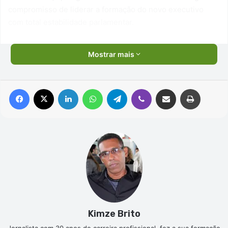
compromisso de liderar a formação do novo executivo
com total estabilidade parlamentar.
Mostrar mais
Facebook
X
Linkedin
WhatsApp
Telegram
Viber
Compartilhar via e-mail
Imprimir
Kimze Brito