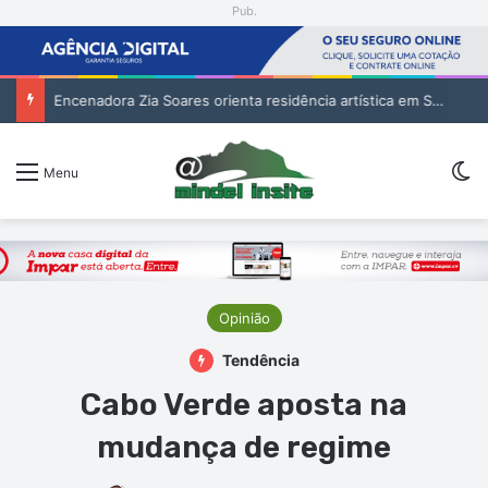
Pub.
Encenadora Zia Soares orienta residência artística em São Vicente
Sw
Menu
Opinião
Tendência
Cabo Verde aposta na
mudança de regime