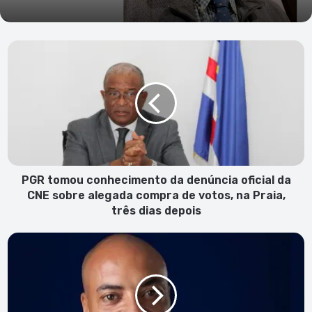
PGR
tomou
conhecimento
da
denúncia
oficial
da
CNE
sobre
alegada
PGR tomou conhecimento da denúncia oficial da
compra
CNE sobre alegada compra de votos, na Praia,
de
três dias depois
votos,
na
Paulo
Praia,
Veiga
três
entra
dias
na
depois
corrida