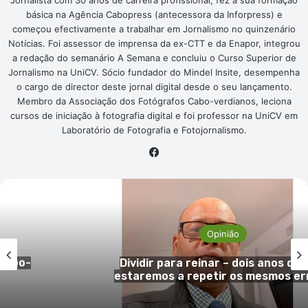
Jornalista com 30 anos de carreira profissional, fez a sua formação
básica na Agência Cabopress (antecessora da Inforpress) e
começou efectivamente a trabalhar em Jornalismo no quinzenário
Notícias. Foi assessor de imprensa da ex-CTT e da Enapor, integrou
a redação do semanário A Semana e concluiu o Curso Superior de
Jornalismo na UniCV. Sócio fundador do Mindel Insite, desempenha
o cargo de director deste jornal digital desde o seu lançamento.
Membro da Associação dos Fotógrafos Cabo-verdianos, leciona
cursos de iniciação à fotografia digital e foi professor na UniCV em
Laboratório de Fotografia e Fotojornalismo.
Facebook
Opinião
ois,
O Governo autista de Bissau e 
ros?
insolência dos usurpadores