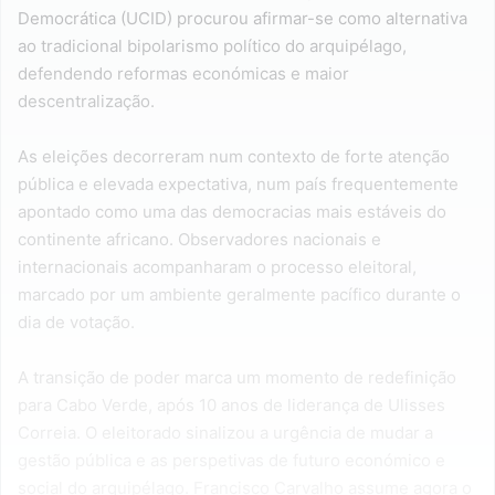
Democrática (UCID) procurou afirmar-se como alternativa
ao tradicional bipolarismo político do arquipélago,
defendendo reformas económicas e maior
descentralização.
As eleições decorreram num contexto de forte atenção
pública e elevada expectativa, num país frequentemente
apontado como uma das democracias mais estáveis do
continente africano. Observadores nacionais e
internacionais acompanharam o processo eleitoral,
marcado por um ambiente geralmente pacífico durante o
dia de votação.
A transição de poder marca um momento de redefinição
para Cabo Verde, após 10 anos de liderança de Ulisses
Correia. O eleitorado sinalizou a urgência de mudar a
gestão pública e as perspetivas de futuro económico e
social do arquipélago. Francisco Carvalho assume agora o