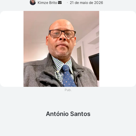
Mande
Kimze Brito
21 de maio de 2026
um
e-
mail
Pub.
António Santos