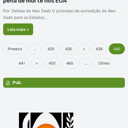
pena de morte nos EUA
Por: Defesa de Alex Saab O processo de extradição de Alex
Saab para os Estados…
Leia mais »
Primeiro
...
420
430
«
439
440
441
»
450
460
...
Último
Pub.