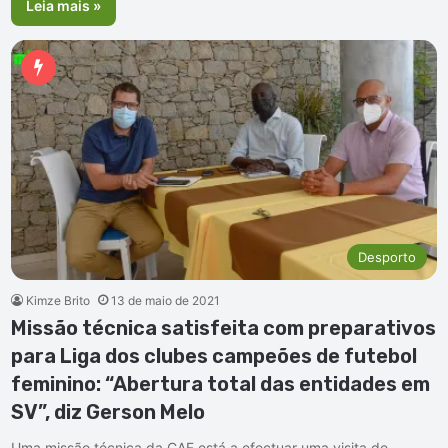
Leia mais »
Desporto
Kimze Brito
13 de maio de 2021
Missão técnica satisfeita com preparativos
para Liga dos clubes campeões de futebol
feminino: “Abertura total das entidades em
SV”, diz Gerson Melo
Uma missão técnica da CAF está a efectuar uma visita de