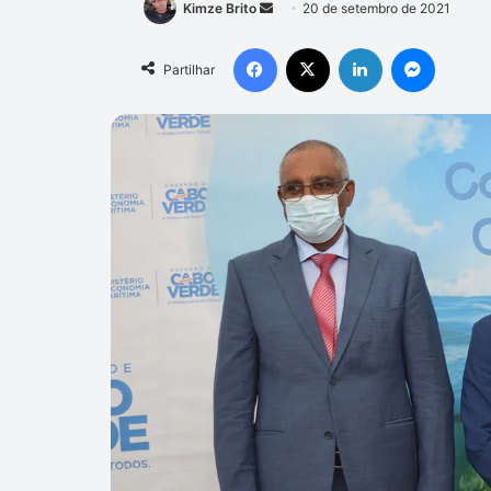
Mande
Kimze Brito
20 de setembro de 2021
um
Facebook
X
Linkedin
Messen
e-
Partilhar
mail