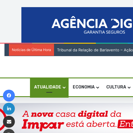
Notícias de Última Hora
Tribunal da Relação de Barlavento – Açã
ATUALIDADE
ECONOMIA
CULTURA
Facebook
Linkedin
Compartilhar via e-mail
Imprimir