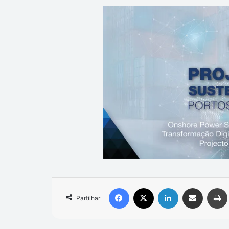
Facebook
X
Linkedin
Compartilhar via e-mail
Partilhar