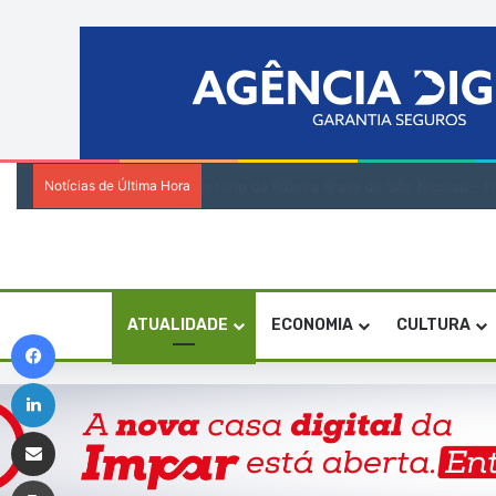
Notícias de Última Hora
Encenadora Zia Soares orienta residênci
ATUALIDADE
ECONOMIA
CULTURA
Facebook
Linkedin
Compartilhar via e-mail
Imprimir