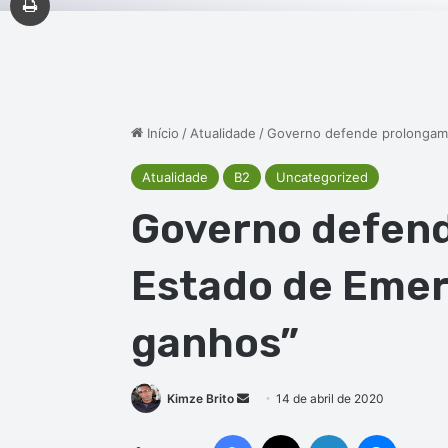
Início
/
Atualidade
/
Governo defende prolongame
Atualidade
B2
Uncategorized
Governo defen
Estado de Emer
ganhos”
Mande
Kimze Brito
14 de abril de 2020
um
Facebook
X
Linkedin
Messen
e-