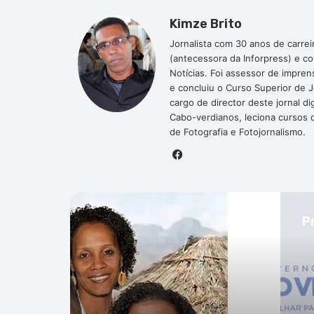
Kimze Brito
Jornalista com 30 anos de carrei
(antecessora da Inforpress) e c
Notícias. Foi assessor de impre
e concluiu o Curso Superior de 
cargo de director deste jornal 
Cabo-verdianos, leciona cursos de
de Fotografia e Fotojornalismo.
Facebook
P
idade
to de 2026