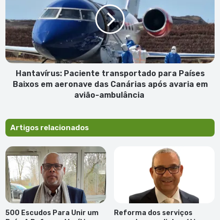
transportado
Josina
para
Freitas
Países
Baixos
em
aeronave
das
Canárias
Hantavírus: Paciente transportado para Países
após
Baixos em aeronave das Canárias após avaria em
avaria
avião-ambulância
em
avião-
ambulância
Artigos relacionados
500 Escudos Para Unir um
Reforma dos serviços