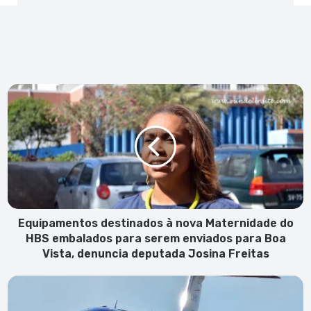
Equipamentos
destinados
à
nova
Maternidade
do
HBS
embalados
para
serem
Equipamentos destinados à nova Maternidade do
enviados
HBS embalados para serem enviados para Boa
para
Vista, denuncia deputada Josina Freitas
Boa
Vista,
Hantavírus:
denuncia
Paciente
deputada