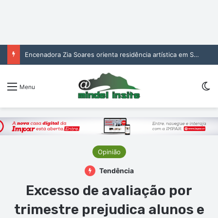
Encenadora Zia Soares orienta residência artística em São Vicente
Sw
Menu
Opinião
Tendência
Excesso de avaliação por
trimestre prejudica alunos e