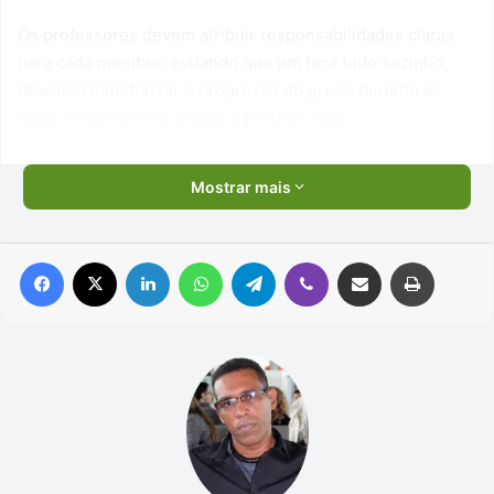
Os professores devem atribuir responsabilidades claras
para cada membro, evitando que um faça tudo sozinho,
devendo monitorizar o progresso do grupo durante as
aulas, e não apenas avaliar o produto final.
Mostrar mais
Facebook
X
Linkedin
WhatsApp
Telegram
Viber
Compartilhar via e-mail
Imprimir