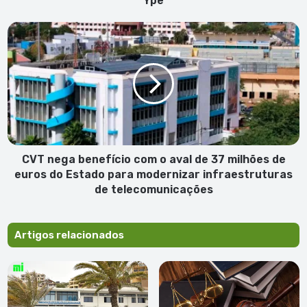
Ypê
marca
Ypê
CVT
nega
benefício
com
o
aval
de
37
milhões
de
CVT nega benefício com o aval de 37 milhões de
euros
euros do Estado para modernizar infraestruturas
do
de telecomunicações
Estado
para
modernizar
Artigos relacionados
infraestruturas
de
telecomunicações