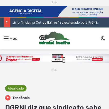
Pub.
Livro “Iniciativa Outros Bairros” seleccionado para Prémio Publicações da Bienal Interamericana
Sw
Menu
Pub.
Atualidade
Tendência
DGRNI diz que sindicato sabe