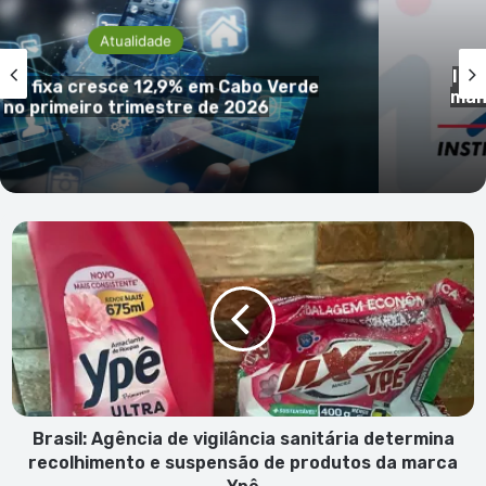
Atualidade
INECV descarta acusações de alegada
manipulção e reafirma independência e
rigor das estatísticas oficiais
Brasil:
Agência
de
vigilância
sanitária
determina
recolhimento
e
suspensão
de
Brasil: Agência de vigilância sanitária determina
produtos
recolhimento e suspensão de produtos da marca
da