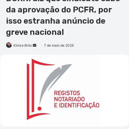
da aprovação do PCFR, por
isso estranha anúncio de
greve nacional
Mande
Kimze Brito
7 de maio de 2026
um
e-
mail