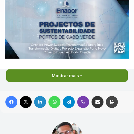
Mostrar mais
Facebook
X
Linkedin
WhatsApp
Telegram
Viber
Compartilhar via e-mail
Imprimir