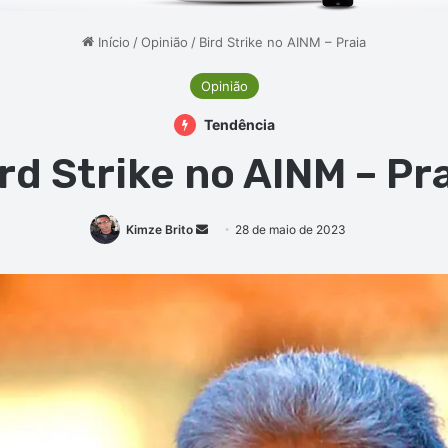
Início
/
Opinião
/
Bird Strike no AINM – Praia
Opinião
Tendência
rd Strike no AINM – Pr
Mande
Kimze Brito
28 de maio de 2023
um
e-
mail