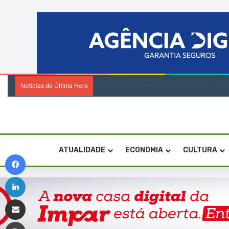
Notícias de Última Hora
Cabo Verde conquista duas medalhas de br
ATUALIDADE
ECONOMIA
CULTURA
Facebook
Linkedin
Compartilhar via e-mail
Imprimir