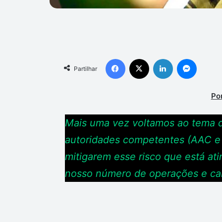
Facebook
X
Linkedin
Messen
Partilhar
Po
Mais uma vez voltamos ao tema d
autoridades competentes (AAC e
mitigarem esse risco que está at
nosso número de operações e car