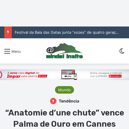
Festival da Baía das Gatas junta “vozes” de quatro gerações da música cabo-verdiana na segunda noite
Sw
Menu
Mundo
Tendência
“Anatomie d’une chute” vence
Palma de Ouro em Cannes