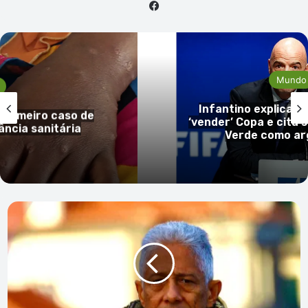
Facebook
Mundo
Infantino explica pl
 primeiro caso de
‘vender’ Copa e cita
ância sanitária
Verde como a
Bird
Strike
no
AINM
-
Praia