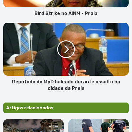
Bird Strike no AINM - Praia
Deputado
do
MpD
baleado
durante
assalto
na
cidade
da
Praia
Deputado do MpD baleado durante assalto na
cidade da Praia
Artigos relacionados