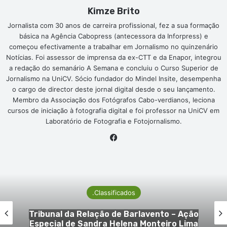
Kimze Brito
Jornalista com 30 anos de carreira profissional, fez a sua formação
básica na Agência Cabopress (antecessora da Inforpress) e
começou efectivamente a trabalhar em Jornalismo no quinzenário
Notícias. Foi assessor de imprensa da ex-CTT e da Enapor, integrou
a redação do semanário A Semana e concluiu o Curso Superior de
Jornalismo na UniCV. Sócio fundador do Mindel Insite, desempenha
o cargo de director deste jornal digital desde o seu lançamento.
Membro da Associação dos Fotógrafos Cabo-verdianos, leciona
cursos de iniciação à fotografia digital e foi professor na UniCV em
Laboratório de Fotografia e Fotojornalismo.
Facebook
.Classificados
ribunal da Relação de Barlavento – Ação
special de Sandra Helena Monteiro Lima
J