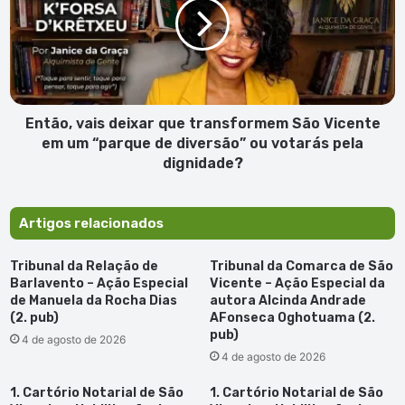
pub)
que
transformem
São
Vicente
em
um
“parque
Então, vais deixar que transformem São Vicente
de
em um “parque de diversão” ou votarás pela
diversão”
dignidade?
ou
votarás
pela
Artigos relacionados
dignidade?
Tribunal da Relação de
Tribunal da Comarca de São
Barlavento – Ação Especial
Vicente – Ação Especial da
de Manuela da Rocha Dias
autora Alcinda Andrade
(2. pub)
AFonseca Oghotuama (2.
pub)
4 de agosto de 2026
4 de agosto de 2026
1. Cartório Notarial de São
1. Cartório Notarial de São