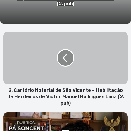
(2. pub)
2.
Cartório
Notarial
de
São
Vicente
–
Habilitação
de
Herdeiros
2. Cartório Notarial de São Vicente – Habilitação
de
de Herdeiros de Victor Manuel Rodrigues Lima (2.
Victor
pub)
Manuel
Rodrigues
Então,
Lima
vais
(2.
deixar