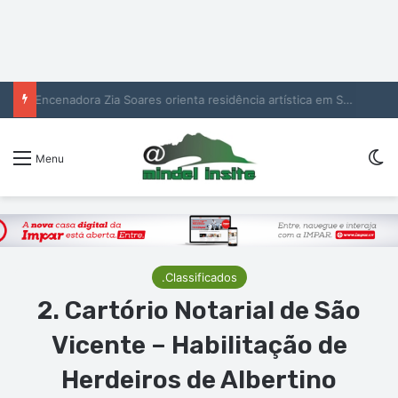
Encenadora Zia Soares orienta residência artística em São Vicente
Sw
Menu
.Classificados
2. Cartório Notarial de São
Vicente – Habilitação de
Herdeiros de Albertino