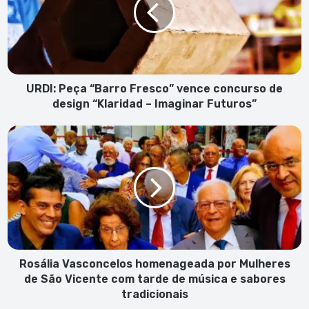
vence
concurso
de
design
“Klaridad
–
URDI: Peça “Barro Fresco” vence concurso de
Imaginar
design “Klaridad – Imaginar Futuros”
Futuros”
Rosália
Vasconcelos
homenageada
por
Mulheres
de
São
Vicente
com
tarde
Rosália Vasconcelos homenageada por Mulheres
de
de São Vicente com tarde de música e sabores
música
tradicionais
e