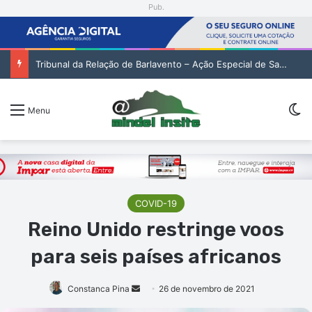
Pub.
Tribunal da Relação de Barlavento – Ação Especial de Sandra Helena Monteiro Lima (2. pub)
Sw
Menu
COVID-19
Reino Unido restringe voos
para seis países africanos
Mande
Constanca Pina
26 de novembro de 2021
um