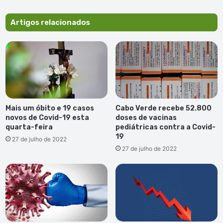
sabores
tradicionais
Artigos relacionados
Mais um óbito e 19 casos
Cabo Verde recebe 52.800
novos de Covid-19 esta
doses de vacinas
quarta-feira
pediátricas contra a Covid-
19
27 de julho de 2022
27 de julho de 2022