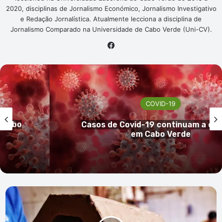
2020, disciplinas de Jornalismo Económico, Jornalismo Investigativo
e Redação Jornalística. Atualmente lecciona a disciplina de
Jornalismo Comparado na Universidade de Cabo Verde (Uni-CV).
Facebook
COVID-19
inuir
Cabo Verde sem registo de casos
covid-19 nas últimas 24h
URDI:
Peça
“Barro
Fresco”