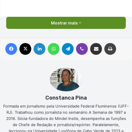
Mostrar mais
Facebook
X
Linkedin
WhatsApp
Telegram
Viber
Compartilhar via e-mail
Imprimir
Constanca Pina
Formada em jornalismo pela Universidade Federal Fluminense (UFF-
RJ). Trabalhou como jornalista no semanário A Semana de 1997 a
2016. Sócia-fundadora do Mindel Insite, desempenha as funções
de Chefe de Redação e jornalista/repórter. Paralelamente,
leccionou na Universidade Lusófona de Cabo Verde de 2013 a