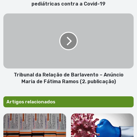
Covid-
pediátricas contra a Covid-19
19
Tribunal
da
Relação
de
Barlavento
–
Anúncio
Maria
de
Fátima
Tribunal da Relação de Barlavento – Anúncio
Ramos
Maria de Fátima Ramos (2. publicação)
(2.
publicação)
Artigos relacionados