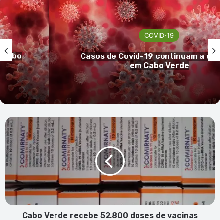
COVID-19
inuir
Cabo Verde sem registo de casos
covid-19 nas últimas 24h
Cabo
Verde
recebe
52.800
doses
de
vacinas
pediátricas
contra
a
Cabo Verde recebe 52.800 doses de vacinas