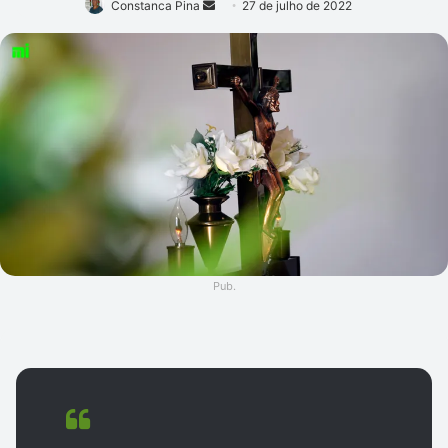
Mande
Constanca Pina
27 de julho de 2022
um
e-
mail
Pub.