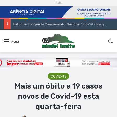
Pub.
Batuque conquista Campeonato Nacional Sub-19 com golo de Erickson no prolongamento
Sw
Menu
COVID-19
Mais um óbito e 19 casos
novos de Covid-19 esta
quarta-feira