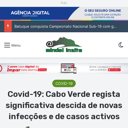
Pub.
Batuque conquista Campeonato Nacional Sub-19 com golo de Erickson no prolongamento
Sw
Menu
COVID-19
Covid-19: Cabo Verde regista
significativa descida de novas
infecções e de casos activos