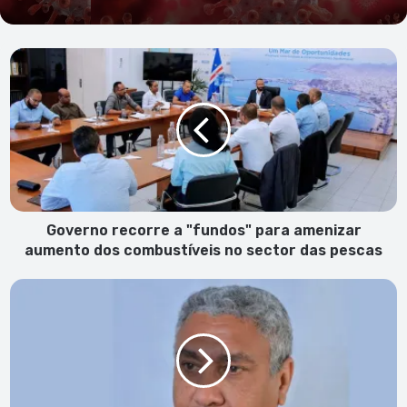
Governo
recorre
a
"fundos"
para
amenizar
aumento
dos
combustíveis
no
Governo recorre a "fundos" para amenizar
sector
aumento dos combustíveis no sector das pescas
das
pescas
O
Banquete
(2º
episódio)