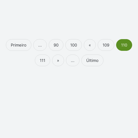
Primeiro
...
90
100
«
109
110
111
»
...
Último