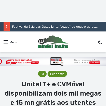
Festival da Baía das Gatas junta “vozes” de quatro gerações da música cabo-verdiana na segunda noite
Sw
Menu
B1
Economia
Unitel T+ e CVMóvel
disponibilizam dois mil megas
e 15 mn grátis aos utentes