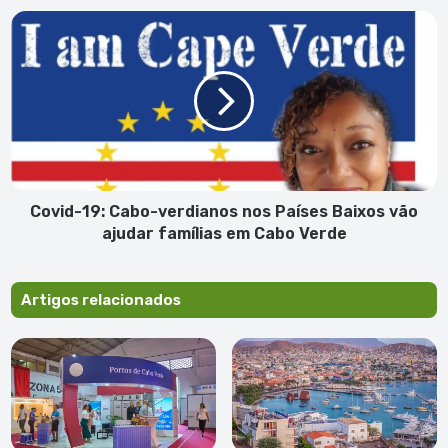
19
Covid-
19:
Cabo-
verdianos
nos
Países
Baixos
vão
ajudar
famílias
Covid-19: Cabo-verdianos nos Países Baixos vão
em
ajudar famílias em Cabo Verde
Cabo
Verde
Artigos relacionados