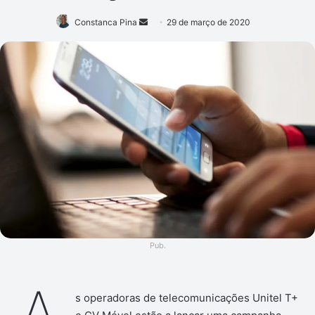
Mande
Constanca Pina
29 de março de 2020
um
e-
mail
Pub.
s operadoras de telecomunicações Unitel T+