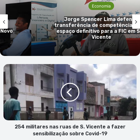
Economia
Jorge Spencer Lima defende
ue
transferência de competências e
 Novo
espaço definitivo para a FIC em 
Vicente
254
militares
nas
ruas
de
S.
Vicente
a
fazer
sensibilização
254 militares nas ruas de S. Vicente a fazer
sobre
sensibilização sobre Covid-19
Covid-