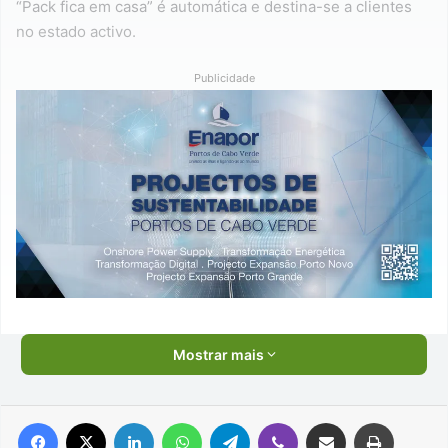
“Pack fica em casa” é automática e destina-se a clientes
no estado activo.
Publicidade
Mostrar mais
Facebook
X
Linkedin
WhatsApp
Telegram
Viber
Compartilhar via e-mail
Imprimir