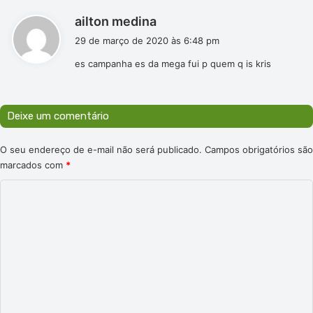
d
ailton medina
i
29 de março de 2020 às 6:48 pm
s
es campanha es da mega fui p quem q is kris
s
e
:
Deixe um comentário
O seu endereço de e-mail não será publicado.
Campos obrigatórios são
marcados com
*
C
o
m
e
n
t