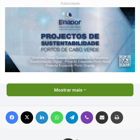
Publicidade
Mostrar mais
Facebook
X
Linkedin
WhatsApp
Telegram
Viber
Compartilhar via e-mail
Imprimir