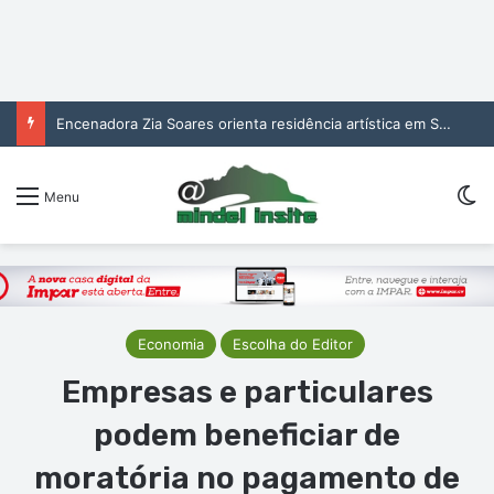
Encenadora Zia Soares orienta residência artística em São Vicente
Sw
Menu
Economia
Escolha do Editor
Empresas e particulares
podem beneficiar de
moratória no pagamento de