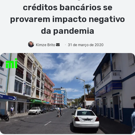
créditos bancários se
provarem impacto negativo
da pandemia
Mande
Kimze Brito
31 de março de 2020
um
e-
mail