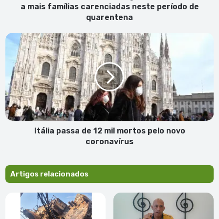
famílias
a mais famílias carenciadas neste período de
carenciadas
quarentena
neste
período
Itália
de
passa
quarentena
de
12
mil
mortos
pelo
novo
coronavírus
Itália passa de 12 mil mortos pelo novo
coronavírus
Artigos relacionados