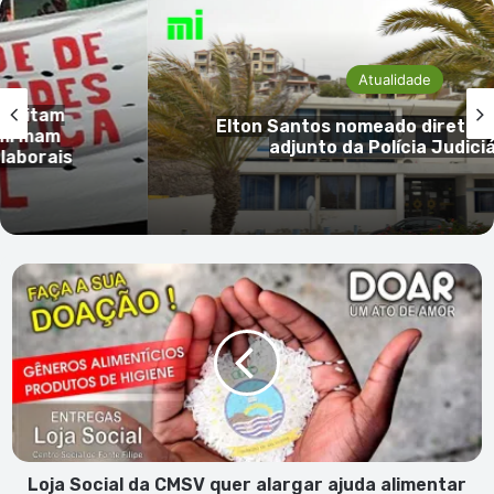
Atualidade
tam
Elton Santos nomeado diretor naci
mam
adjunto da Polícia Judiciária
rais
Loja
Social
da
CMSV
quer
alargar
ajuda
alimentar
a
mais
Loja Social da CMSV quer alargar ajuda alimentar