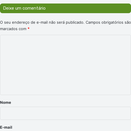
Deixe um comentário
O seu endereço de e-mail não será publicado.
Campos obrigatórios são
marcados com
*
C
o
m
e
n
t
á
r
Nome
i
o
*
E-mail