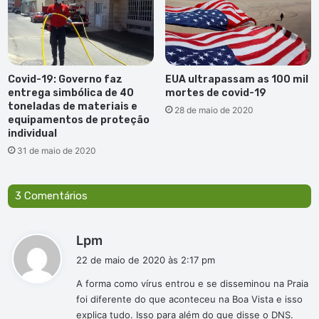
Covid-19: Governo faz
EUA ultrapassam as 100 mil
entrega simbólica de 40
mortes de covid-19
toneladas de materiais e
28 de maio de 2020
equipamentos de proteção
individual
31 de maio de 2020
3 Comentários
d
Lpm
i
22 de maio de 2020 às 2:17 pm
s
A forma como vírus entrou e se disseminou na Praia
s
foi diferente do que aconteceu na Boa Vista e isso
e
explica tudo. Isso para além do que disse o DNS.