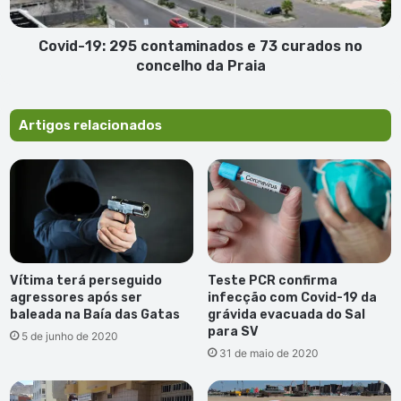
no
concelho
da
Covid-19: 295 contaminados e 73 curados no
Praia
concelho da Praia
Artigos relacionados
Vítima terá perseguido
Teste PCR confirma
agressores após ser
infecção com Covid-19 da
baleada na Baía das Gatas
grávida evacuada do Sal
para SV
5 de junho de 2020
31 de maio de 2020