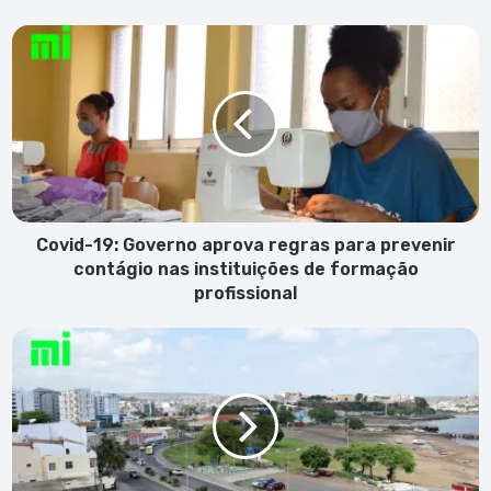
Covid-
19:
Governo
aprova
regras
para
prevenir
contágio
nas
instituições
Covid-19: Governo aprova regras para prevenir
de
contágio nas instituições de formação
formação
profissional
profissional
Covid-
19:
295
contaminados
e
73
curados