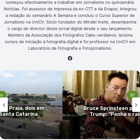
começou efectivamente a trabalhar em Jornalismo no quinzenário
Notícias. Foi assessor de imprensa da ex-CTT e da Enapor, integrou
a redação do semanário A Semana e concluiu o Curso Superior de
Jornalismo na UniCV. Sócio fundador do Mindel Insite, desempenha
o cargo de director deste jornal digital desde o seu lançamento.
Membro da Associação dos Fotógrafos Cabo-verdianos, leciona
cursos de iniciação à fotografia digital e foi professor na UniCV em
Laboratório de Fotografia e Fotojornalismo.
Facebook
de
B1
 na Praia, dois em
Bruce Sprinsteen per
Santa Catarina
Trump: “Ponha o ra