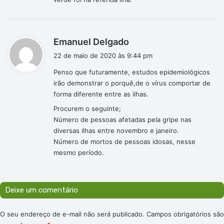
d
Emanuel Delgado
i
22 de maio de 2020 às 9:44 pm
s
Penso que futuramente, estudos epidemiológicos
s
irão demonstrar o porquê,de o vírus comportar de
e
forma diferente entre as ilhas.
:
Procurem o seguinte;
Número de pessoas afetadas pela gripe nas
diversas ilhas entre novembro e janeiro.
Número de mortos de pessoas idosas, nesse
mesmo período.
Deixe um comentário
O seu endereço de e-mail não será publicado.
Campos obrigatórios são