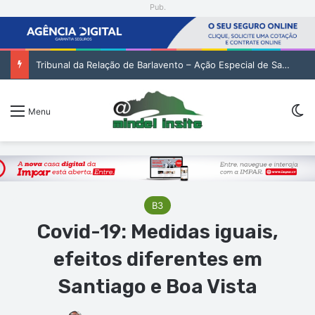
Pub.
Tribunal da Relação de Barlavento – Ação Especial de Sandra Helena Monteiro Lima (2. pub)
Sw
Menu
B3
Covid-19: Medidas iguais,
efeitos diferentes em
Santiago e Boa Vista