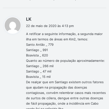
:
d
LK
i
22 de maio de 2020 às 4:13 pm
s
A retificar a seguinte informação, a segunda maior
s
ilha em termos de áreas em Km2, temos:
e
Santo Antão _ 779
:
Santiago _ 991
Boavista _ 620
Quanto ao número de população aproximadamente:
Santiago _ 266 mil
Santiago _ 47 mil
Boavista _ 15 mil
De realçar que em Santiago existem outros fatores
que ajudam na propagação das doenças
contagiosas, convém relembrar casos mais recentes
de surtos de cólera, dengue entre outras doenças
de fácil propagação, onde a incidência em Cabo
verde foi na referida ilha.