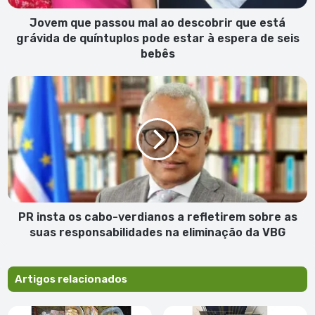
grávida
de
Jovem que passou mal ao descobrir que está
quíntuplos
grávida de quíntuplos pode estar à espera de seis
pode
bebês
estar
à
PR
espera
insta
de
os
seis
cabo-
bebês
verdianos
a
refletirem
sobre
as
suas
PR insta os cabo-verdianos a refletirem sobre as
responsabilidades
suas responsabilidades na eliminação da VBG
na
eliminação
da
Artigos relacionados
VBG