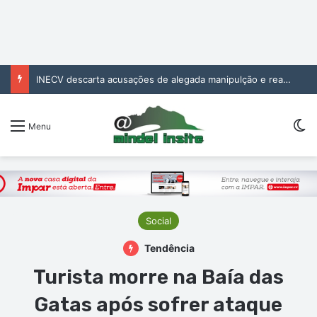
Cantora Liliana Delgado apresenta primeiros temas da carreira a solo em showcase no Mindelo
Sw
Menu
Social
Tendência
Turista morre na Baía das
Gatas após sofrer ataque