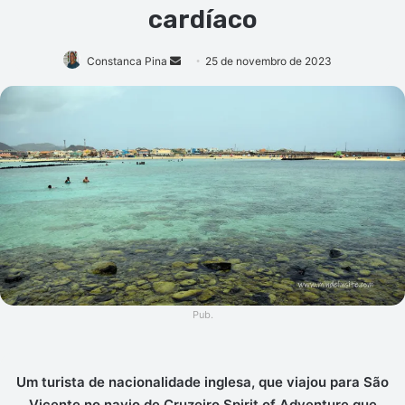
cardíaco
Mande
Constanca Pina
25 de novembro de 2023
um
e-
mail
Pub.
Um turista de nacionalidade inglesa, que viajou para São
Vicente no navio de Cruzeiro Spirit of Adventure que