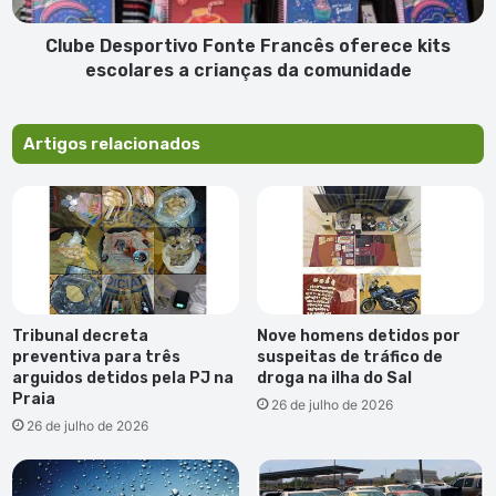
crianças
da
Clube Desportivo Fonte Francês oferece kits
comunidade
escolares a crianças da comunidade
Artigos relacionados
Tribunal decreta
Nove homens detidos por
preventiva para três
suspeitas de tráfico de
arguidos detidos pela PJ na
droga na ilha do Sal
Praia
26 de julho de 2026
26 de julho de 2026