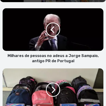
Milhares
de
pessoas
no
adeus
a
Jorge
Sampaio,
antigo
PR
Milhares de pessoas no adeus a Jorge Sampaio,
de
antigo PR de Portugal
Portugal
Clube
Desportivo
Fonte
Francês
oferece
kits
escolares
a