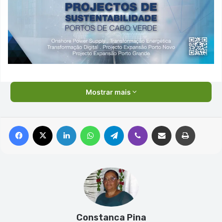
Mostrar mais
Facebook
X
Linkedin
WhatsApp
Telegram
Viber
Compartilhar via e-mail
Imprimir
Constanca Pina