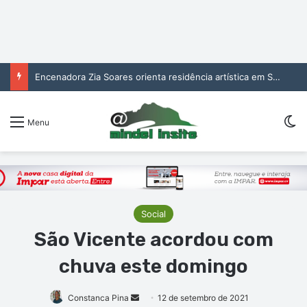
Encenadora Zia Soares orienta residência artística em São Vicente
Sw
Menu
Social
São Vicente acordou com
chuva este domingo
Mande
Constanca Pina
12 de setembro de 2021