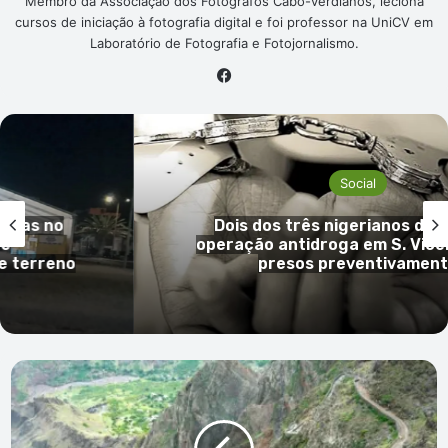
Membro da Associação dos Fotógrafos Cabo-verdianos, leciona
cursos de iniciação à fotografia digital e foi professor na UniCV em
Laboratório de Fotografia e Fotojornalismo.
Facebook
Social
s no
Dois dos três nigerianos detidos
operação antidroga em S. Vicente 
rreno
presos preventivamente
Mais
de
650
pessoas,