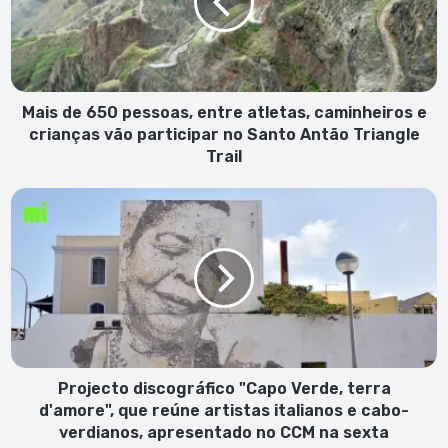
entre
atletas,
caminheiros
e
crianças
vão
Mais de 650 pessoas, entre atletas, caminheiros e
participar
crianças vão participar no Santo Antão Triangle
no
Trail
Santo
Antão
Projecto
Triangle
discográfico
Trail
"Capo
Verde,
terra
d'amore",
que
reúne
artistas
italianos
Projecto discográfico "Capo Verde, terra
e
d'amore", que reúne artistas italianos e cabo-
cabo-
verdianos, apresentado no CCM na sexta