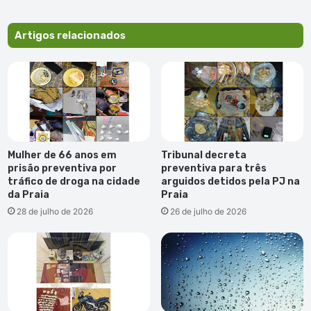
verdianos,
apresentado
no
Artigos relacionados
CCM
na
sexta
Mulher de 66 anos em
Tribunal decreta
prisão preventiva por
preventiva para três
tráfico de droga na cidade
arguidos detidos pela PJ na
da Praia
Praia
28 de julho de 2026
26 de julho de 2026