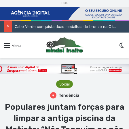
Pub.
Cabo Verde conquista duas medalhas de bronze na Olimpíada Internacional de Inteligência Artificial
Sw
Menu
Social
Tendência
Populares juntam forças para
limpar a antiga piscina da