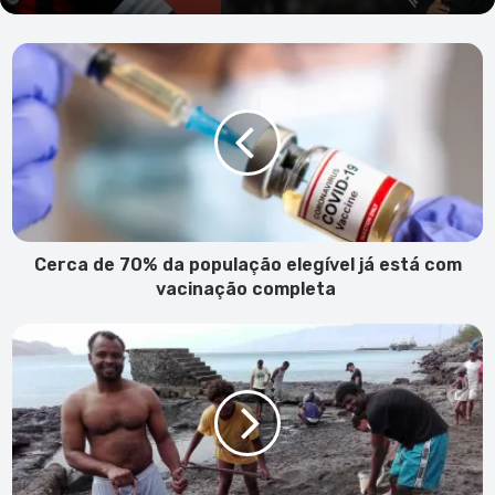
Cerca
de
70%
da
população
elegível
já
está
com
vacinação
Cerca de 70% da população elegível já está com
completa
vacinação completa
Populares
juntam
forças
para
limpar
a
antiga