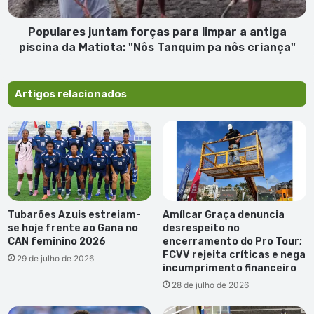
piscina
da
Matiota:
Populares juntam forças para limpar a antiga
"Nôs
piscina da Matiota: "Nôs Tanquim pa nôs criança"
Tanquim
pa
nôs
Artigos relacionados
criança"
Tubarões Azuis estreiam-
Amílcar Graça denuncia
se hoje frente ao Gana no
desrespeito no
CAN feminino 2026
encerramento do Pro Tour;
FCVV rejeita críticas e nega
29 de julho de 2026
incumprimento financeiro
28 de julho de 2026