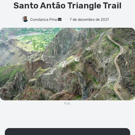
Santo Antão Triangle Trail
Mande
Constanca Pina
7 de dezembro de 2021
um
e-
mail
Pub.