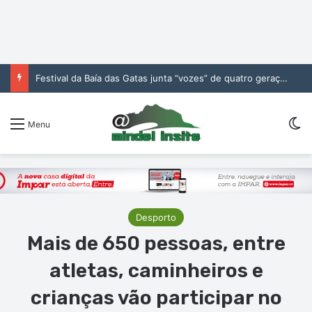
Festival da Baía das Gatas junta “vozes” de quatro gerações da música cabo-verdiana na segunda noite
Sw
Menu
Desporto
Mais de 650 pessoas, entre
atletas, caminheiros e
crianças vão participar no