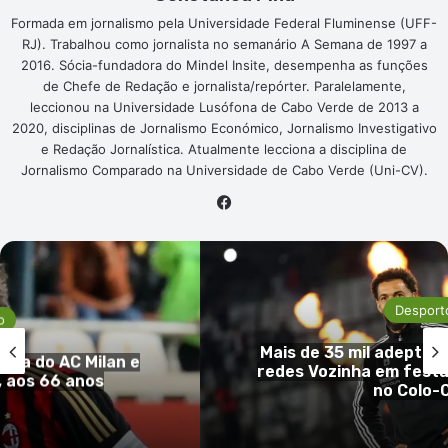
Formada em jornalismo pela Universidade Federal Fluminense (UFF-
RJ). Trabalhou como jornalista no semanário A Semana de 1997 a
2016. Sócia-fundadora do Mindel Insite, desempenha as funções
de Chefe de Redação e jornalista/repórter. Paralelamente,
leccionou na Universidade Lusófona de Cabo Verde de 2013 a
2020, disciplinas de Jornalismo Económico, Jornalismo Investigativo
e Redação Jornalística. Atualmente lecciona a disciplina de
Jornalismo Comparado na Universidade de Cabo Verde (Uni-CV).
Facebook
Desport
o
Mais de 35 mil adepto
enda do AC Milan e
redes Vozinha em fest
, aos 66 anos
no Colo-