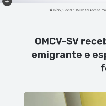
Início
/
Social
/
OMCV-SV recebe mater
OMCV-SV receb
emigrante e esp
f