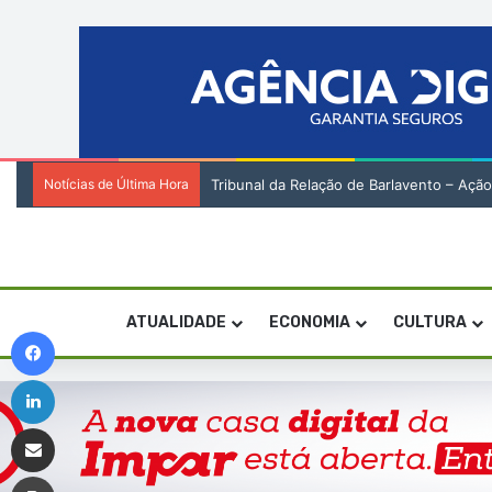
Notícias de Última Hora
Tribunal da Relação de Barlavento – Açã
ATUALIDADE
ECONOMIA
CULTURA
Facebook
Linkedin
Compartilhar via e-mail
Imprimir