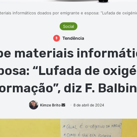
iais informáticos doados por emigrante e esposa: “Lufada de oxigénio 
Social
Tendência
e materiais informáti
osa: “Lufada de oxigé
ormação”, diz F. Balbi
Mande
Kimze Brito
8 de abril de 2024
um
e-
mail