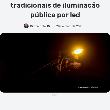
tradicionais de iluminação
pública por led
Mande
Kimze Brito
29 de maio de 2023
um
e-
mail
Pub.