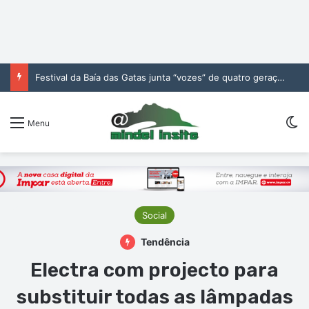
Festival da Baía das Gatas junta “vozes” de quatro gerações da música cabo-verdiana na segunda noite
Sw
Menu
Social
Tendência
Electra com projecto para
substituir todas as lâmpadas