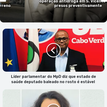
operação antidroga em S. Vicente 
rreno
presos preventivamente
Líder
parlamentar
do
MpD
diz
que
estado
de
saúde
deputado
Líder parlamentar do MpD diz que estado de
baleado
saúde deputado baleado no rosto é estável
no
rosto
Maçonaria:
é
Desfazendo
estável
o
mito