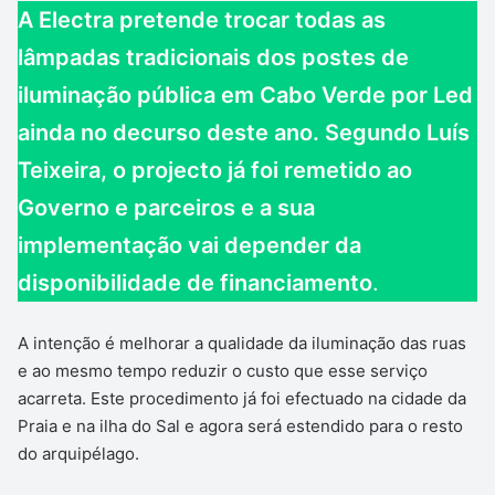
A Electra pretende trocar todas as
lâmpadas tradicionais dos postes de
iluminação pública em Cabo Verde por Led
ainda no decurso deste ano. Segundo Luís
Teixeira, o projecto já foi remetido ao
Governo e parceiros e a sua
implementação vai depender da
disponibilidade de financiamento
.
A intenção é melhorar a qualidade da iluminação das ruas
e ao mesmo tempo reduzir o custo que esse serviço
acarreta. Este procedimento já foi efectuado na cidade da
Praia e na ilha do Sal e agora será estendido para o resto
do arquipélago.