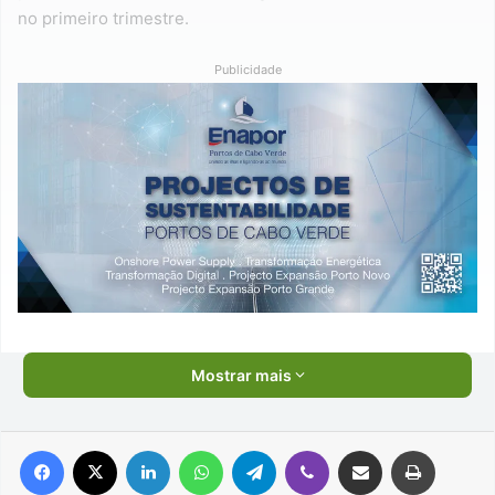
no primeiro trimestre.
Publicidade
Mostrar mais
Facebook
X
Linkedin
WhatsApp
Telegram
Viber
Compartilhar via e-mail
Imprimir