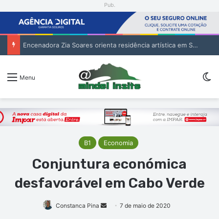
Pub.
Encenadora Zia Soares orienta residência artística em São Vicente
Sw
Menu
B1
Economia
Conjuntura económica
desfavorável em Cabo Verde
Mande
Constanca Pina
7 de maio de 2020
um