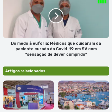
medo
à
euforia:
Médicos
que
cuidaram
da
paciente
curada
Do medo à euforia: Médicos que cuidaram da
da
paciente curada da Covid-19 em SV com
Covid-
“sensação de dever cumprido”
19
em
SV
Artigos relacionados
com
“sensação
de
dever
cumprido”