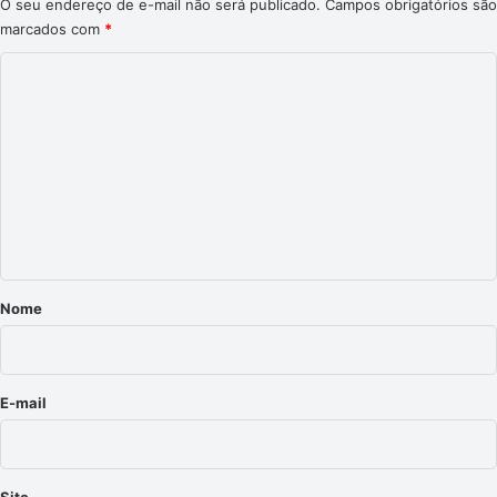
O seu endereço de e-mail não será publicado.
Campos obrigatórios são
marcados com
*
C
o
m
e
n
t
á
r
Nome
i
o
*
E-mail