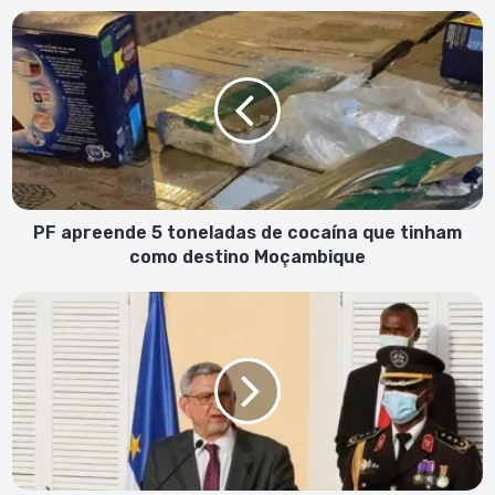
PF
apreende
5
toneladas
de
cocaína
que
tinham
como
destino
PF apreende 5 toneladas de cocaína que tinham
Moçambique
como destino Moçambique
JCF
nomeia
primeiro
embaixador
de
Cabo
Verde
na
Nigéria,