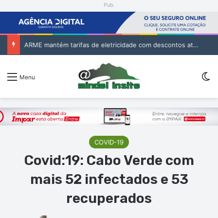
Pub.
ARME mantém tarifas de eletricidade com descontos até ao final do ano
Sw
Menu
COVID-19
Covid:19: Cabo Verde com
mais 52 infectados e 53
recuperados