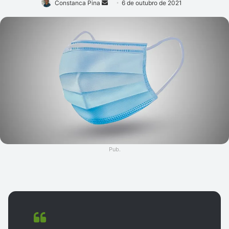
Mande
Constanca Pina
6 de outubro de 2021
um
e-
mail
Pub.