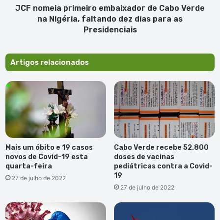
faltando
JCF nomeia primeiro embaixador de Cabo Verde
dez
na Nigéria, faltando dez dias para as
dias
Presidenciais
para
as
Presidenciais
Artigos relacionados
Mais um óbito e 19 casos
Cabo Verde recebe 52.800
novos de Covid-19 esta
doses de vacinas
quarta-feira
pediátricas contra a Covid-
19
27 de julho de 2022
27 de julho de 2022