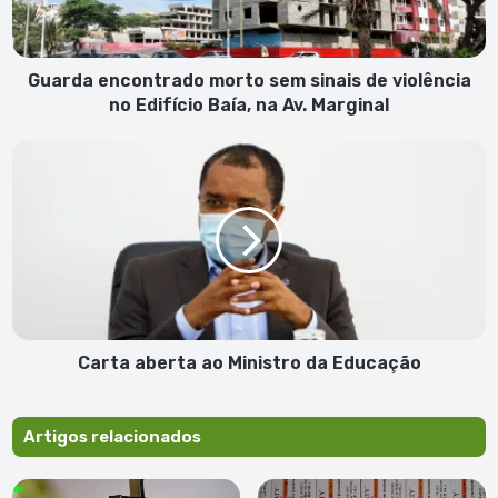
violência
no
Edifício
Baía,
Guarda encontrado morto sem sinais de violência
na
no Edifício Baía, na Av. Marginal
Av.
Marginal
Carta
aberta
ao
Ministro
da
Educação
Carta aberta ao Ministro da Educação
Artigos relacionados