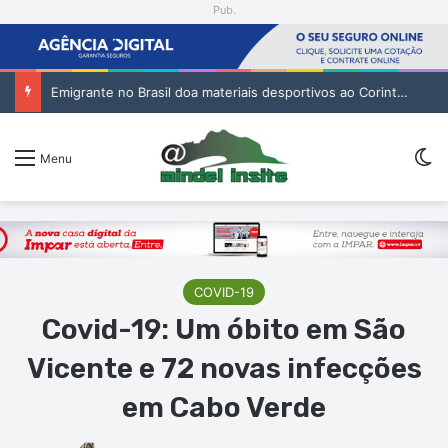
Pub.
Emigrante no Brasil doa materiais desportivos ao Corinthians de São Vicente
Sw
Menu
COVID-19
Covid-19: Um óbito em São
Vicente e 72 novas infecções
em Cabo Verde