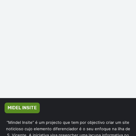
MIDEL INSITE
“Mindel Insite” é um projecto que tem por objectivo criar um site
noticioso cujo elemento diferenciador é o seu enfoque na ilha de
S. Vicente. A iniciativa visa preencher uma lacuna informativa no