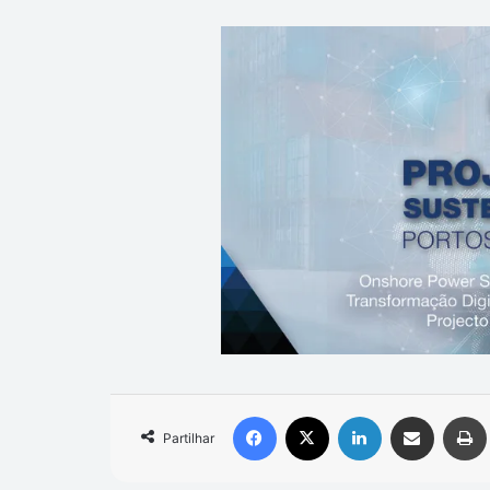
Facebook
X
Linkedin
Compartilhar via e-mail
Partilhar