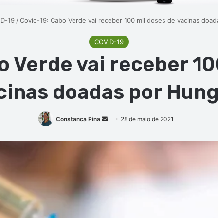
D-19
/
Covid-19: Cabo Verde vai receber 100 mil doses de vacinas doad
COVID-19
o Verde vai receber 10
cinas doadas por Hung
Mande
Constanca Pina
28 de maio de 2021
um
e-
mail