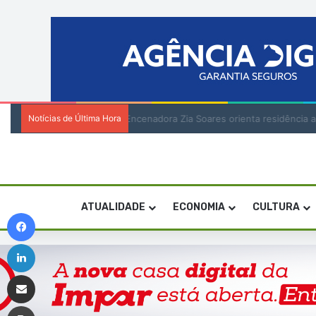
Notícias de Última Hora
Encenadora Zia Soares orienta residênci
ATUALIDADE
ECONOMIA
CULTURA
Facebook
Linkedin
Compartilhar via e-mail
Imprimir