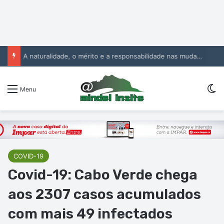
A naturalidade, o mérito e a responsabilidade nas mudanças na Administração Pública
Sw
Menu
COVID-19
Covid-19: Cabo Verde chega
aos 2307 casos acumulados
com mais 49 infectados