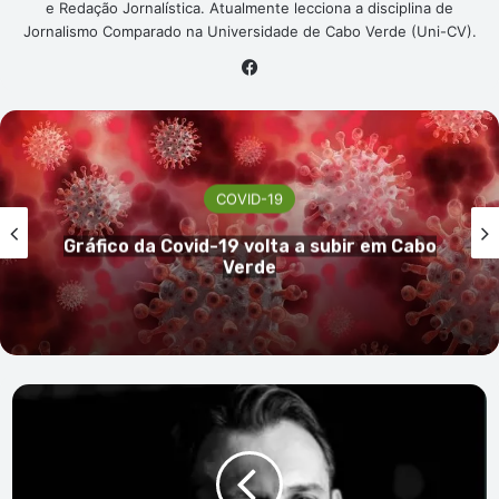
e Redação Jornalística. Atualmente lecciona a disciplina de
Jornalismo Comparado na Universidade de Cabo Verde (Uni-CV).
Facebook
COVID-19
Casos de Covid-19 continuam a diminuir
em Cabo Verde
Morreu
Norman
Soares,
empreendedor
holandês