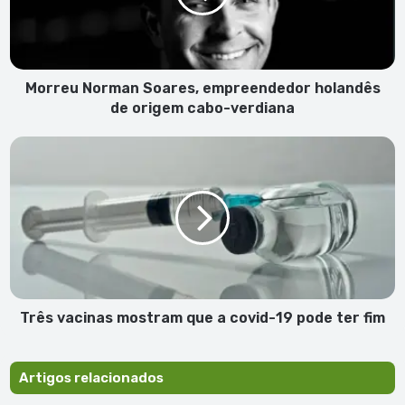
de
origem
cabo-
verdiana
Morreu Norman Soares, empreendedor holandês
de origem cabo-verdiana
Três
vacinas
mostram
que
a
covid-
19
pode
ter
fim
Três vacinas mostram que a covid-19 pode ter fim
Artigos relacionados