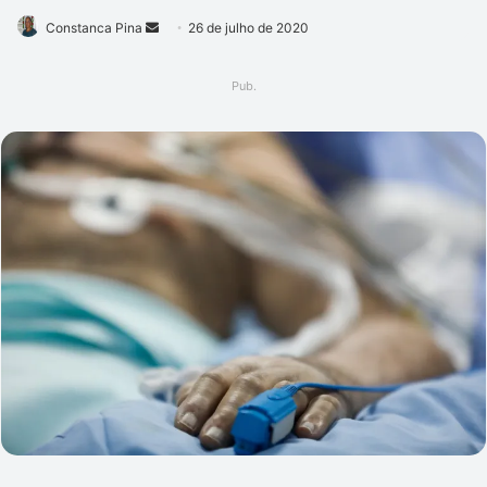
Mande
Constanca Pina
26 de julho de 2020
um
e-
Pub.
mail