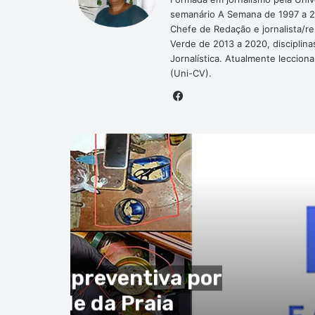
semanário A Semana de 1997 a 2
Chefe de Redação e jornalista/r
Verde de 2013 a 2020, disciplina
Jornalística. Atualmente leccion
(Uni-CV).
Facebook
P
ial
to de 2026
nunciam alegadas
ais e contributivas em