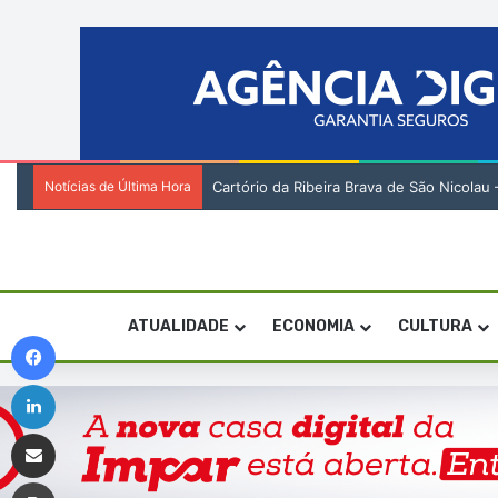
Notícias de Última Hora
Encenadora Zia Soares orienta residênci
ATUALIDADE
ECONOMIA
CULTURA
Facebook
Linkedin
Compartilhar via e-mail
Imprimir