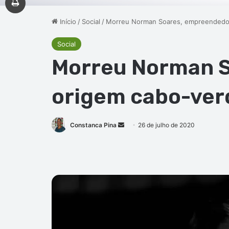
Início
/
Social
/
Morreu Norman Soares, empreendedor
Social
Morreu Norman S
origem cabo-ver
Mande
Constanca Pina
26 de julho de 2020
um
e-
mail