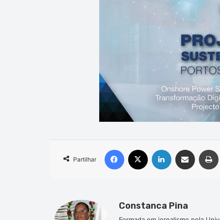
Facebook
X
Linkedin
Compartilhar via e-mail
Partilhar
Constanca Pina
Formada em jornalismo pela Univ