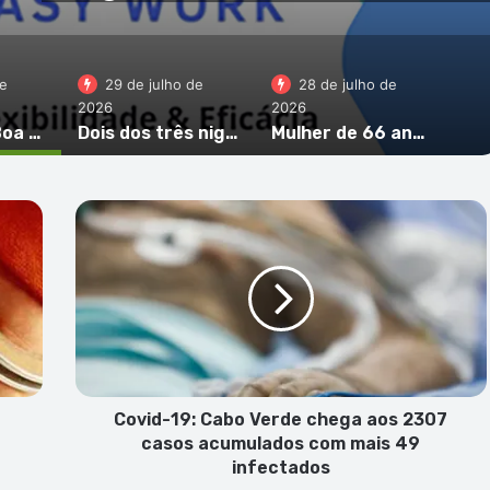
de
29 de julho de
28 de julho de
2026
2026
Morador da Boa Vista critica obras no “Campim ka Gadji” e pede esclarecimentos sobre venda de terreno
Dois dos três nigerianos detidos em operação antidroga em S. Vicente ficam presos preventivamente
Mulher de 66 anos em prisão preventiva por tráfico de droga na cidade da Praia
Covid-
19:
Cabo
Verde
chega
aos
2307
casos
acumulados
com
Covid-19: Cabo Verde chega aos 2307
mais
casos acumulados com mais 49
49
infectados
infectados