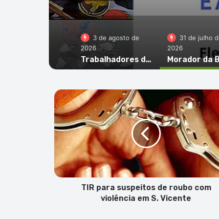
alho temporário
3 de agosto de
31 de julho 
2026
2026
Trabalhadores denunciam alegadas irregularidades laborais e contributivas em empresa de trabalho temporário
TIR
para
suspeitos
de
roubo
com
violência
em
S.
Vicente
TIR para suspeitos de roubo com
violência em S. Vicente