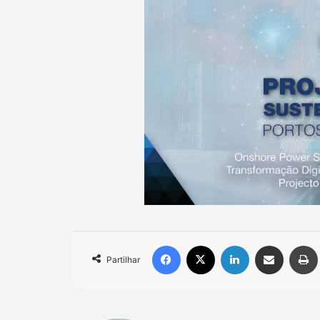
Facebook
X
Linkedin
Compartilhar via e-mail
Partilhar