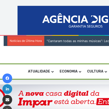
Notícias de Última Hora
“Cantaram todas as minhas músicas”: Le
ATUALIDADE
ECONOMIA
CULTURA
Facebook
Linkedin
Compartilhar via e-mail
Imprimir