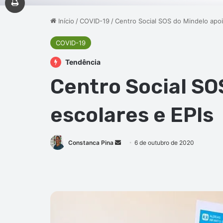
Início
/
COVID-19
/
Centro Social SOS do Mindelo apoia
COVID-19
Tendência
Centro Social SOS
escolares e EPIs
Mande
Constanca Pina
6 de outubro de 2020
um
e-
mail