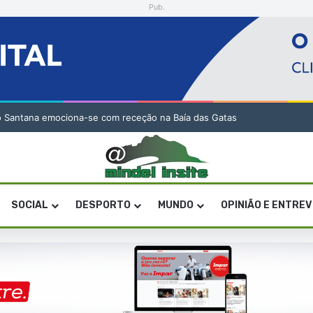
Pub.
o Santana emociona-se com receção na Baía das Gatas
SOCIAL
DESPORTO
MUNDO
OPINIÃO E ENTRE