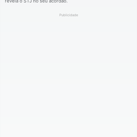
revela o STJ no seu acórdão.
Publicidade