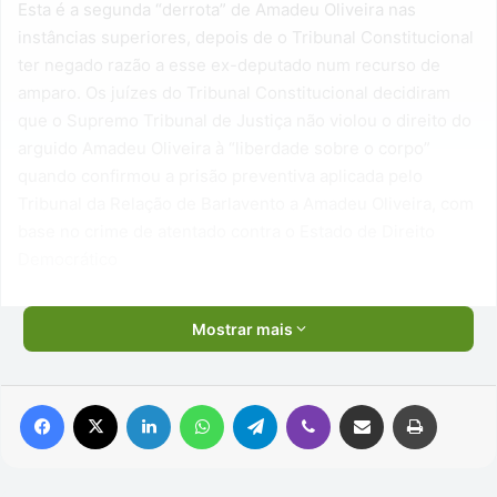
Esta é a segunda “derrota” de Amadeu Oliveira nas
instâncias superiores, depois de o Tribunal Constitucional
ter negado razão a esse ex-deputado num recurso de
amparo. Os juízes do Tribunal Constitucional decidiram
que o Supremo Tribunal de Justiça não violou o direito do
arguido Amadeu Oliveira à “liberdade sobre o corpo”
quando confirmou a prisão preventiva aplicada pelo
Tribunal da Relação de Barlavento a Amadeu Oliveira, com
base no crime de atentado contra o Estado de Direito
Democrático
Mostrar mais
Facebook
X
Linkedin
WhatsApp
Telegram
Viber
Compartilhar via e-mail
Imprimir