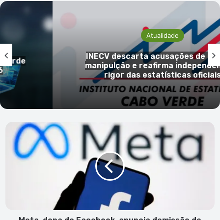
Atualidade
INECV descarta acusações de ale
 Verde
manipulção e reafirma independênc
rigor das estatísticas oficiais
Meta,
dona
do
Facebook,
anuncia
demissão
de
mais
de
11