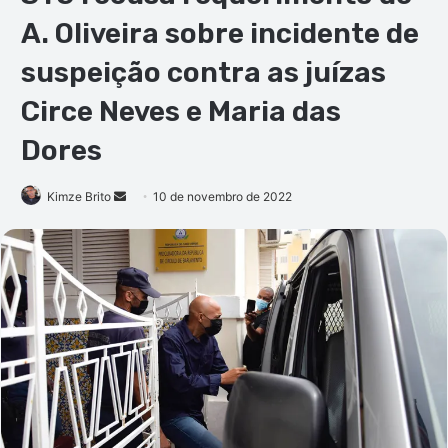
A. Oliveira sobre incidente de
suspeição contra as juízas
Circe Neves e Maria das
Dores
Mande
Kimze Brito
10 de novembro de 2022
um
e-
mail