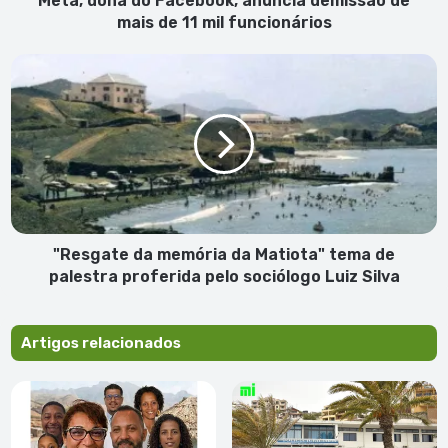
Meta, dona do Facebook, anuncia demissão de
mil
mais de 11 mil funcionários
funcionários
"Resgate
da
memória
da
Matiota"
tema
de
palestra
proferida
pelo
"Resgate da memória da Matiota" tema de
sociólogo
palestra proferida pelo sociólogo Luiz Silva
Luiz
Silva
Artigos relacionados