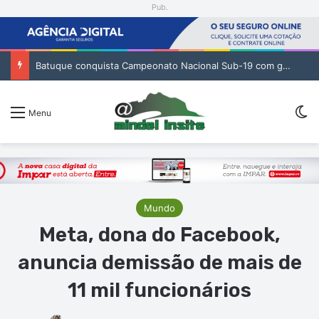
Pub.
Batuque conquista Campeonato Nacional Sub-19 com golo de Erickson no prolongamento
Sw
Menu
Mundo
Meta, dona do Facebook,
anuncia demissão de mais de
11 mil funcionários