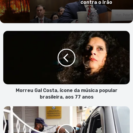
Morreu
Gal
Costa,
ícone
da
música
popular
brasileira,
aos
77
Morreu Gal Costa, ícone da música popular
anos
brasileira, aos 77 anos
STJ
recusa
requerimento
de