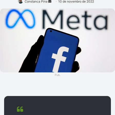
Mande
Constanca Pina
10 de novembro de 2022
um
e-
mail
Pub.