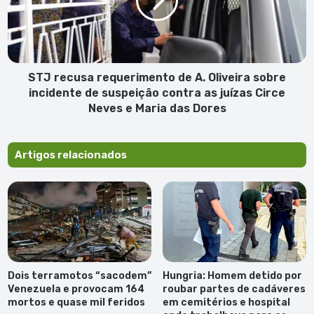
A.
Oliveira
sobre
incidente
de
suspeição
STJ recusa requerimento de A. Oliveira sobre
contra
incidente de suspeição contra as juízas Circe
as
Neves e Maria das Dores
juízas
Circe
Neves
Artigos relacionados
e
Maria
das
Dores
Dois terramotos “sacodem”
Hungria: Homem detido por
Venezuela e provocam 164
roubar partes de cadáveres
mortos e quase mil feridos
em cemitérios e hospital