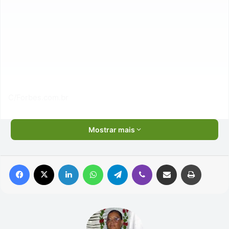
C/Forbes.com.br
Mostrar mais
Facebook
X
Linkedin
WhatsApp
Telegram
Viber
Compartilhar via e-mail
Imprimir