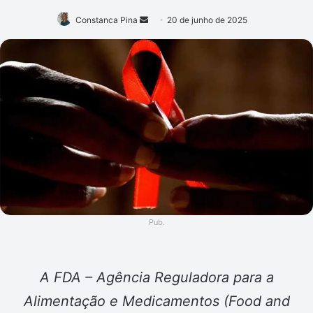
Mande
Constanca Pina
20 de junho de 2025
um
e-
mail
Pub.
A FDA – Agência Reguladora para a
Alimentação e Medicamentos (Food and