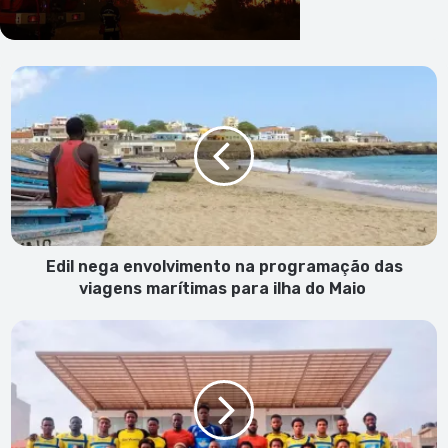
Edil
nega
envolvimento
na
programação
das
viagens
marítimas
para
ilha
Edil nega envolvimento na programação das
do
viagens marítimas para ilha do Maio
Maio
Taça
Independência:
Treinador
Pepa
manifesta
"total