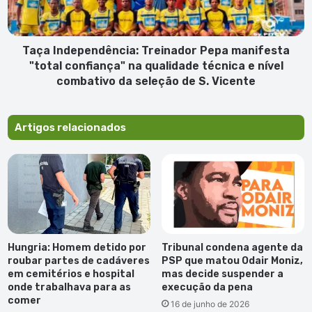
confiança"
na
qualidade
técnica
Taça Independência: Treinador Pepa manifesta
e
"total confiança" na qualidade técnica e nível
nível
combativo da seleção de S. Vicente
combativo
da
seleção
Artigos relacionados
de
S.
Vicente
Hungria: Homem detido por
Tribunal condena agente da
roubar partes de cadáveres
PSP que matou Odair Moniz,
em cemitérios e hospital
mas decide suspender a
onde trabalhava para as
execução da pena
comer
16 de junho de 2026