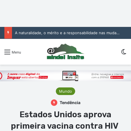
A naturalidade, o mérito e a responsabilidade nas mudanças na Administração Pública
Sw
Menu
Mundo
Tendência
Estados Unidos aprova
primeira vacina contra HIV