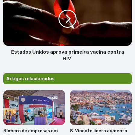
pub.)
Unidos
aprova
primeira
vacina
contra
HIV
Estados Unidos aprova primeira vacina contra
HIV
Artigos relacionados
Número de empresas em
S. Vicente lidera aumento