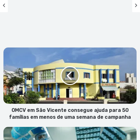
OMCV
em
São
Vicente
consegue
ajuda
para
50
famílias
em
OMCV em São Vicente consegue ajuda para 50
menos
famílias em menos de uma semana de campanha
de
uma
Gráfico
semana
do