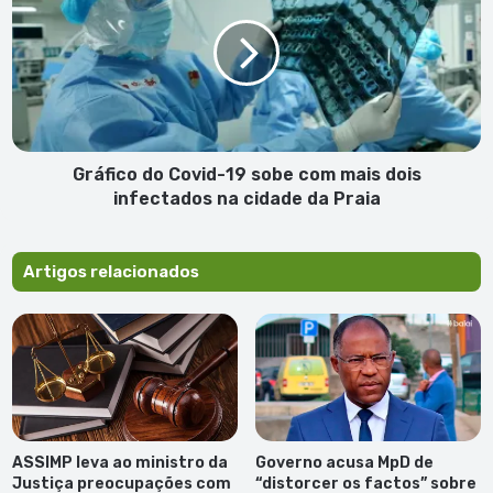
de
Covid-
campanha
19
sobe
com
mais
dois
infectados
na
Gráfico do Covid-19 sobe com mais dois
cidade
infectados na cidade da Praia
da
Praia
Artigos relacionados
ASSIMP leva ao ministro da
Governo acusa MpD de
Justiça preocupações com
“distorcer os factos” sobre