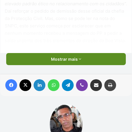
elevado padrão ético no relacionamento com os cidadãos”
.
Daí reforçar o pedido de demissão desse oficial da chefia
da Protecção Civil. Mas, como se pode ler na nota do
SNPC, este serviço começa por esclarecer que em
nenhum momento recebeu a mensagem do PP a pedir a
saída urgente dos três elementos da direção da Boa Vista.
Mostrar mais
Facebook
X
Linkedin
WhatsApp
Telegram
Viber
Compartilhar via e-mail
Imprimir