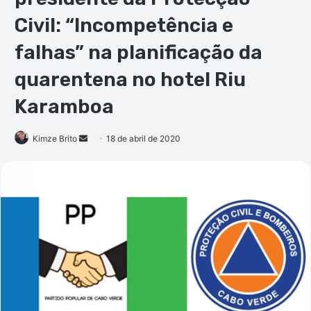
Civil: “Incompetência e
falhas” na planificação da
quarentena no hotel Riu
Karamboa
Mande
Kimze Brito
18 de abril de 2020
um
e-
mail