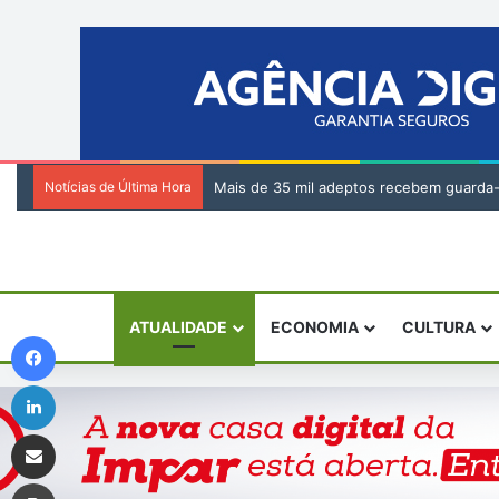
Notícias de Última Hora
Tribunal da Relação de Barlavento – Ação
ATUALIDADE
ECONOMIA
CULTURA
Facebook
Linkedin
Compartilhar via e-mail
Imprimir