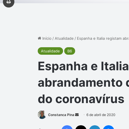
Início
/
Atualidade
/
Espanha e Italia registam a
Atualidade
B6
Espanha e Itali
abrandamento d
do coronavírus
Mande
Constanca Pina
6 de abril de 2020
um
Facebook
X
Linkedin
Messen
e-