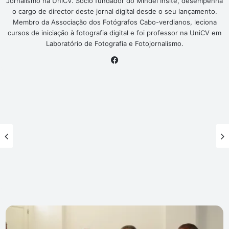
Jornalismo na UniCV. Sócio fundador do Mindel Insite, desempenha
o cargo de director deste jornal digital desde o seu lançamento.
Membro da Associação dos Fotógrafos Cabo-verdianos, leciona
cursos de iniciação à fotografia digital e foi professor na UniCV em
Laboratório de Fotografia e Fotojornalismo.
Facebook
Mindelense
"apanha"