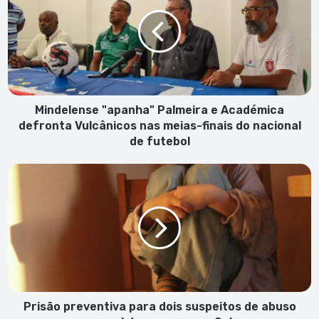
Palmeira
e
Académica
defronta
Vulcânicos
nas
meias-
finais
Mindelense "apanha" Palmeira e Académica
do
defronta Vulcânicos nas meias-finais do nacional
nacional
de futebol
de
futebol
Prisão
preventiva
para
dois
suspeitos
de
abuso
sexual
de
menores
Prisão preventiva para dois suspeitos de abuso