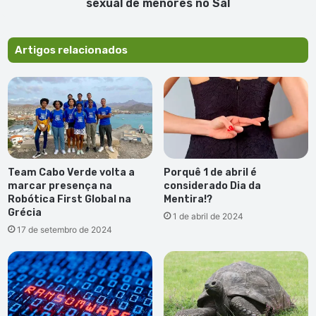
no
sexual de menores no Sal
Sal
Artigos relacionados
Team Cabo Verde volta a
Porquê 1 de abril é
marcar presença na
considerado Dia da
Robótica First Global na
Mentira!?
Grécia
1 de abril de 2024
17 de setembro de 2024