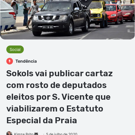
Social
Tendência
Sokols vai publicar cartaz
com rosto de deputados
eleitos por S. Vicente que
viabilizarem o Estatuto
Especial da Praia
Mande
Kimze Brito
5 de julho de 2020