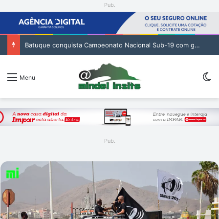
Pub.
Batuque conquista Campeonato Nacional Sub-19 com golo de Erickson no prolongamento
Sw
Menu
Pub.