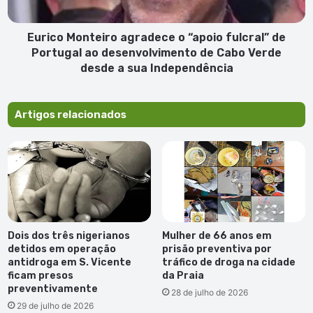
Portugal
ao
desenvolvimento
Eurico Monteiro agradece o “apoio fulcral” de
de
Portugal ao desenvolvimento de Cabo Verde
Cabo
desde a sua Independência
Verde
desde
a
Artigos relacionados
sua
Independência
Dois dos três nigerianos
Mulher de 66 anos em
detidos em operação
prisão preventiva por
antidroga em S. Vicente
tráfico de droga na cidade
ficam presos
da Praia
preventivamente
28 de julho de 2026
29 de julho de 2026