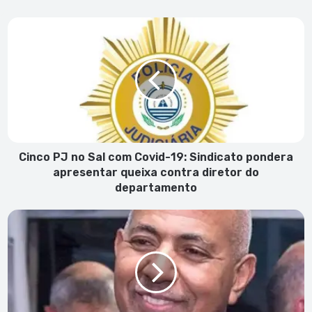
Cinco
PJ
no
Sal
com
Covid-
19:
Sindicato
pondera
apresentar
Cinco PJ no Sal com Covid-19: Sindicato pondera
queixa
apresentar queixa contra diretor do
contra
departamento
diretor
do
Eurico
departamento
Monteiro
agradece
o
“apoio
fulcral”
de