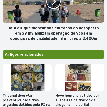
em
torno
do
aeroporto
em
SV
ASA diz que montanhas em torno do aeroporto
inviabilizam
em SV inviabilizam operação de voos em
operação
condições de visibilidade inferiores a 2.400m
de
voos
em
Artigos relacionados
condições
de
visibilidade
inferiores
a
2.400m
Tribunal decreta
Nove homens detidos por
preventiva para três
suspeitas de tráfico de
arguidos detidos pela PJ na
droga na ilha do Sal