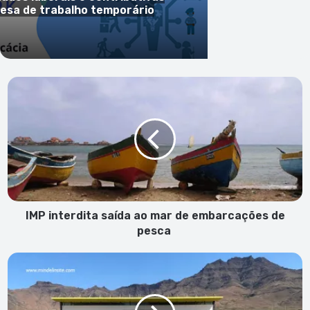
esa de trabalho temporário
IMP
interdita
saída
ao
mar
de
embarcações
de
pesca
IMP interdita saída ao mar de embarcações de
pesca
ASA
diz
que
montanhas