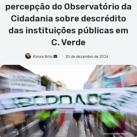
percepção do Observatório da
Cidadania sobre descrédito
das instituições públicas em
C. Verde
Mande
Kimze Brito
20 de dezembro de 2024
um
e-
mail