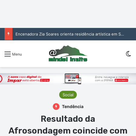
Encenadora Zia Soares orienta residência artística em São Vicente
Sw
Menu
Social
Tendência
Resultado da
Afrosondagem coincide com