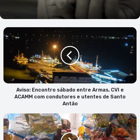
Aviso:
Encontro
sábado
entre
Armas,
CVI
e
ACAMM
com
condutores
Aviso: Encontro sábado entre Armas, CVI e
e
ACAMM com condutores e utentes de Santo
utentes
Antão
de
Santo
Igreja
Antão
de
JCSUD
e