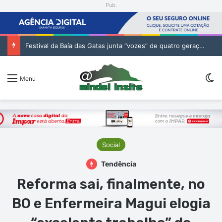
Pub.
Festival da Baía das Gatas junta “vozes” de quatro gerações da música cabo-verdiana na segunda noite
Sw
Menu
Social
Tendência
Reforma sai, finalmente, no
BO e Enfermeira Magui elogia