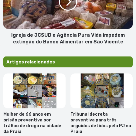
Agência
Pura
Vida
impedem
extinção
do
Igreja de JCSUD e Agência Pura Vida impedem
Banco
extinção do Banco Alimentar em São Vicente
Alimentar
em
São
Artigos relacionados
Vicente
Mulher de 66 anos em
Tribunal decreta
prisão preventiva por
preventiva para três
tráfico de droga na cidade
arguidos detidos pela PJ na
da Praia
Praia