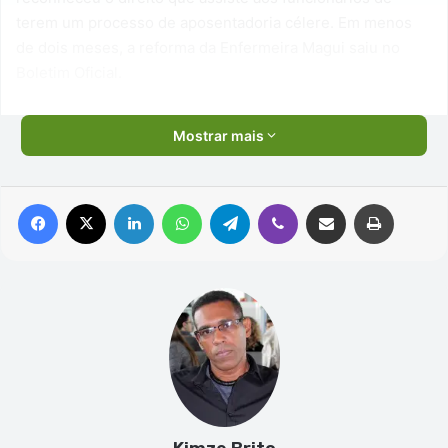
terem um processo de aposentadoria célere. Em menos
de dois meses, a reforma da Enfermeira Magui saiu no
Boletim Oficial.
Mostrar mais
Facebook
X
Linkedin
WhatsApp
Telegram
Viber
Compartilhar via e-mail
Imprimir