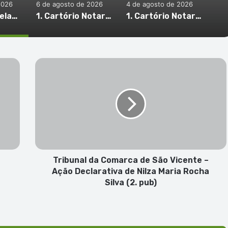
2026
6 de agosto de 2026
4 de agosto de 2026
Tribunal da Relação de Barlavento – Ação Especial de Sandra Helena Monteiro Lima (2. pub)
1. Cartório Notarial de São Vicente – Justificação Notarial de Raquel Helena de Oliveira (2. pub)
1. Cartório Notarial de São Vicente – Habilitação de Herdeiros de Inolinda Lima Monteiro Henriques (1. pub)
Tribunal
da
Comarca
de
São
Vicente
–
Ação
Declarativa
de
Tribunal da Comarca de São Vicente –
Nilza
r
Ação Declarativa de Nilza Maria Rocha
Maria
Silva (2. pub)
Rocha
Silva
(2.
pub)