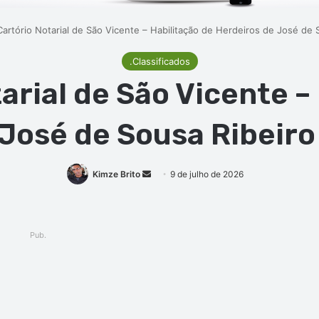
 Cartório Notarial de São Vicente – Habilitação de Herdeiros de José de 
.Classificados
tarial de São Vicente –
José de Sousa Ribeiro 
Mande
Kimze Brito
9 de julho de 2026
um
e-
mail
Pub.
ger