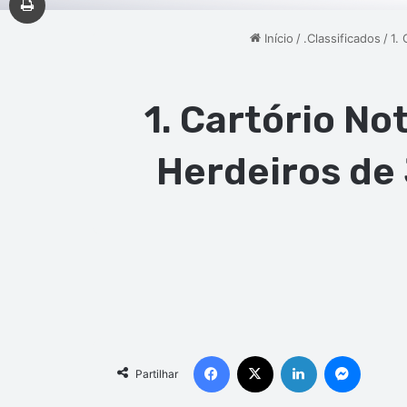
Início
/
.Classificados
/
1.
1. Cartório No
Herdeiros de 
Facebook
X
Linkedin
Messen
Partilhar