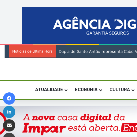
Notícias de Última Hora
Emigrante no Brasil doa materiais despor
ATUALIDADE
ECONOMIA
CULTURA
Facebook
Linkedin
Compartilhar via e-mail
Imprimir