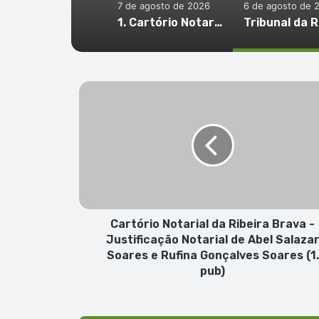
7 de agosto de 2026
6 de agosto de 
1. Cartório Notarial de São Vicente – Habilitação de Herdeiros de Manuel Delgado Évora (1. pub)
Cartório
Notarial
da
Ribeira
Brava
-
Justificação
Notarial
de
Abel
Cartório Notarial da Ribeira Brava -
Salazar
Justificação Notarial de Abel Salaza
Soares
Soares e Rufina Gonçalves Soares (1.
e
pub)
Rufina
Gonçalves
Soares