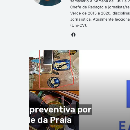
semanário A Semana de 1997 a 2
Chefe de Redação e jornalista/r
Verde de 2013 a 2020, disciplina
Jornalística. Atualmente leccion
(Uni-CV).
Facebook
P
ial
to de 2026
nunciam alegadas
ais e contributivas em