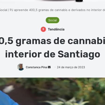
Social
/
PJ apreende 400,5 gramas de cannabis e derivados no interior d
Social
Tendência
,5 gramas de cannabi
interior de Santiago
Mande
Constanca Pina
24 de março de 2023
um
e-
mail