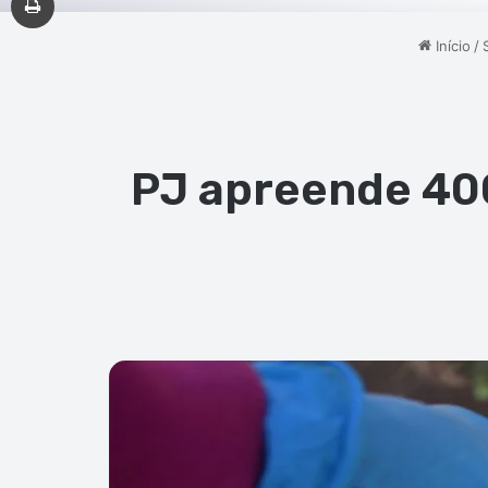
Início
/
PJ apreende 400