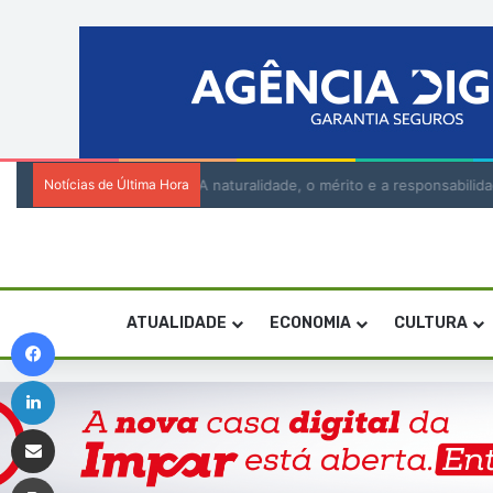
Notícias de Última Hora
A naturalidade, o mérito e a responsabi
ATUALIDADE
ECONOMIA
CULTURA
Facebook
Linkedin
Compartilhar via e-mail
Imprimir