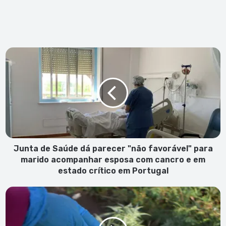
Junta
de
Saúde
dá
parecer
"não
favorável"
para
marido
acompanhar
Junta de Saúde dá parecer "não favorável" para
esposa
marido acompanhar esposa com cancro e em
com
estado crítico em Portugal
cancro
e
PJ
em
apreende
estado
400,5
crítico
gramas