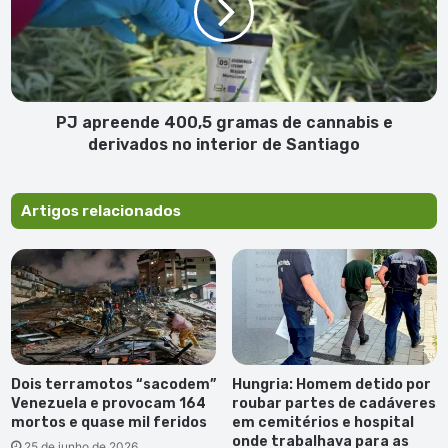
em
de
Portugal
cannabis
e
derivados
no
interior
PJ apreende 400,5 gramas de cannabis e
de
derivados no interior de Santiago
Santiago
Artigos relacionados
Dois terramotos “sacodem”
Hungria: Homem detido por
Venezuela e provocam 164
roubar partes de cadáveres
mortos e quase mil feridos
em cemitérios e hospital
onde trabalhava para as
25 de junho de 2026