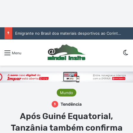
Emigrante no Brasil doa materiais desportivos ao Corinthians de São Vicente
Sw
Menu
Mundo
Tendência
Após Guiné Equatorial,
Tanzânia também confirma