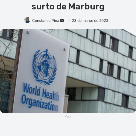
surto de Marburg
Mande
Constanca Pina
23 de março de 2023
um
e-
mail
Pub.