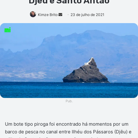
Djêu e Santo Antão
Mande
Kimze Brito
23 de julho de 2021
um
e-
mail
Pub.
Um bote tipo piroga foi encontrado há momentos por um
barco de pesca no canal entre Ilhéu dos Pássaros (Djêu) e