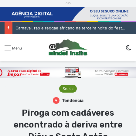
Pub.
Batuque conquista Campeonato Nacional Sub-19 com golo de Erickson no prolongamento
Sw
Menu
Social
Tendência
Piroga com cadáveres
encontrado à deriva entre