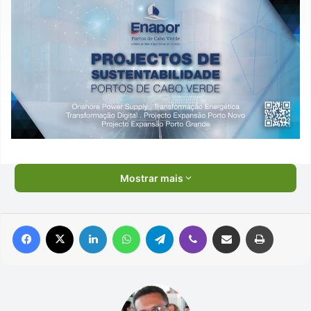
Mostrar mais
Facebook
X
Linkedin
WhatsApp
Telegram
Viber
Compartilhar via e-mail
Imprimir