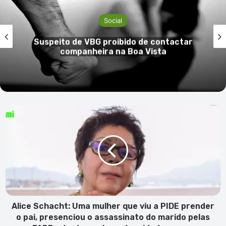
Social
Suspeito de VBG proibido de contactar
companheira na Boa Vista
Alice
Schacht:
Uma
mulher
que
viu
a
PIDE
prender
o
Alice Schacht: Uma mulher que viu a PIDE prender
pai,
o pai, presenciou o assassinato do marido pelas
presenciou