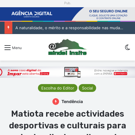
Pub.
A naturalidade, o mérito e a responsabilidade nas mudanças na Administração Pública
Sw
Menu
Escolha do Editor
Social
Tendência
Matiota recebe actividades
desportivas e culturais para