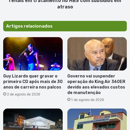
renais em tratamento no HBS com subsídios em
com
atraso
subsídios
em
atraso
Artigos relacionados
Guy Lizardo quer gravar o
Governo vai suspender
primeiro CD após mais de 30
operação do King Air 360ER
anos de carreira nos palcos
devido aos elevados custos
de manutenção
2 de agosto de 2026
1 de agosto de 2026