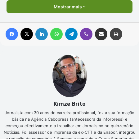
Mostrar mais
Facebook
X
Linkedin
WhatsApp
Telegram
Viber
Compartilhar via e-mail
Imprimir
Kimze Brito
Jornalista com 30 anos de carreira profissional, fez a sua formação
básica na Agência Cabopress (antecessora da Inforpress) e
começou efectivamente a trabalhar em Jornalismo no quinzenário
Notícias. Foi assessor de imprensa da ex-CTT e da Enapor, integrou
a redação do semanário A Semana e concluiu o Curso Superior de