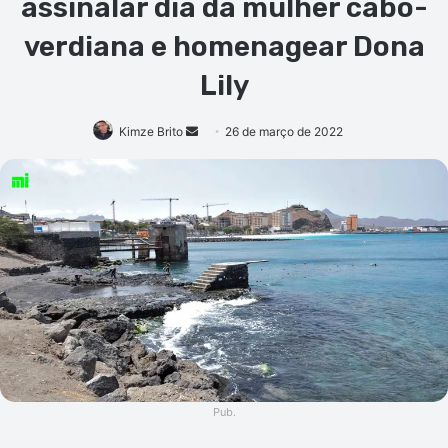
assinalar dia da mulher cabo-
verdiana e homenagear Dona
Lily
Mande
Kimze Brito
26 de março de 2022
um
e-
mail
Pub.